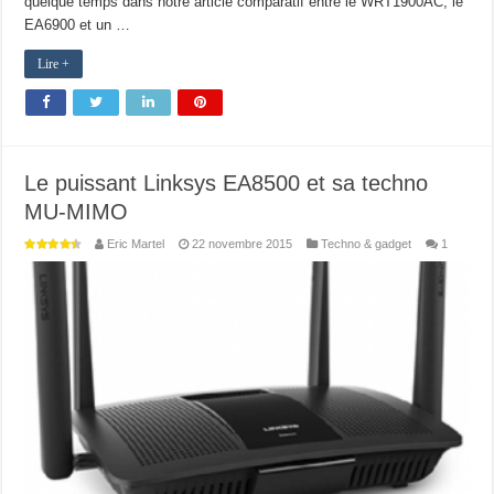
quelque temps dans notre article comparatif entre le WRT1900AC, le
EA6900 et un …
Lire +
Le puissant Linksys EA8500 et sa techno
MU-MIMO
Eric Martel
22 novembre 2015
Techno & gadget
1