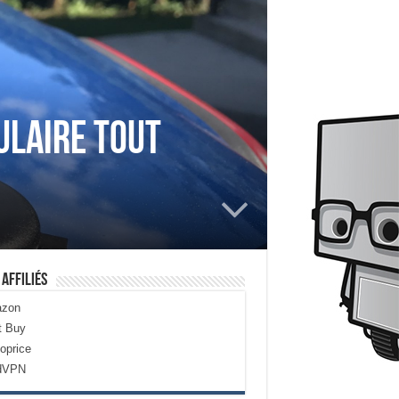
ulaire tout
 Affiliés
zon
t Buy
oprice
dVPN