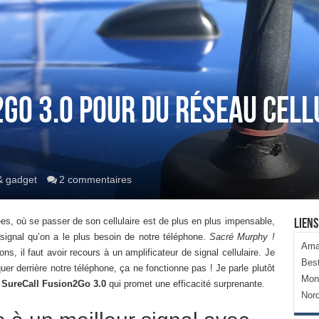
Go 3.0 pour du réseau cell
& gadget
2 commentaires
s, où se passer de son cellulaire est de plus en plus impensable,
Liens
ignal qu’on a le plus besoin de notre téléphone.
Sacré Murphy !
Ama
ons, il faut avoir recours à un amplificateur de signal cellulaire. Je
Bes
uer derrière notre téléphone, ça ne fonctionne pas ! Je parle plutôt
Mon
e
SureCall Fusion2Go 3.0
qui promet une efficacité surprenante.
Nor