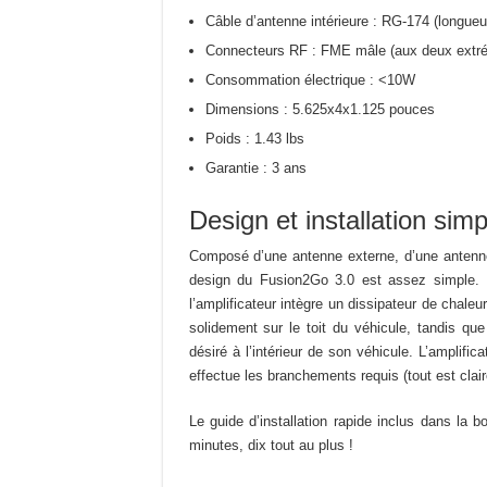
Câble d’antenne intérieure : RG-174 (longueu
Connecteurs RF : FME mâle (aux deux extré
Consommation électrique : <10W
Dimensions : 5.625x4x1.125 pouces
Poids : 1.43 lbs
Garantie : 3 ans
Design et installation si
Composé d’une antenne externe, d’une antenne i
design du Fusion2Go 3.0 est assez simple. L
l’amplificateur intègre un dissipateur de chale
solidement sur le toit du véhicule, tandis que
désiré à l’intérieur de son véhicule. L’amplific
effectue les branchements requis (tout est clai
Le guide d’installation rapide inclus dans la bo
minutes, dix tout au plus !