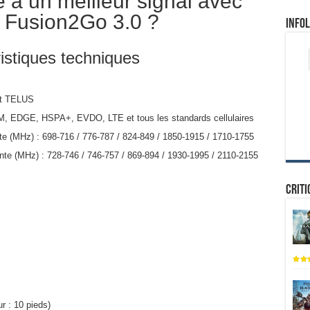
e à un meilleur signal avec
 Fusion2Go 3.0 ?
Infol
istiques techniques
et TELUS
 EDGE, HSPA+, EVDO, LTE et tous les standards cellulaires
 (MHz) : 698-716 / 776-787 / 824-849 / 1850-1915 / 1710-1755
e (MHz) : 728-746 / 746-757 / 869-894 / 1930-1995 / 2110-2155
Criti
P
r : 10 pieds)