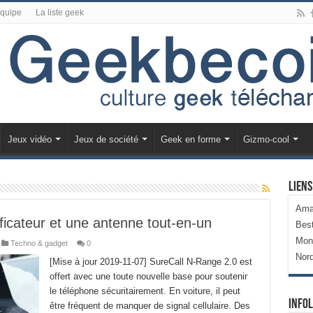
équipe
La liste geek
Jeux vidéo
Jeux de société
Geek en forme
Gizmo-cool
Liens
Ama
ficateur et une antenne tout-en-un
Bes
Mon
Techno & gadget
0
Nor
[Mise à jour 2019-11-07] SureCall N-Range 2.0 est
offert avec une toute nouvelle base pour soutenir
le téléphone sécuritairement. En voiture, il peut
Infol
être fréquent de manquer de signal cellulaire. Des