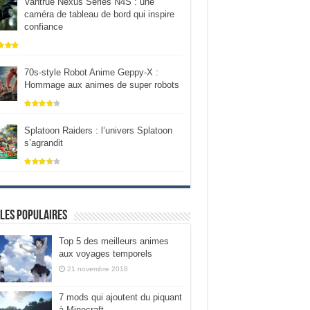
Vantrue Nexus Series N4S : une
caméra de tableau de bord qui inspire
confiance
70s-style Robot Anime Geppy-X :
Hommage aux animes de super robots
Splatoon Raiders : l’univers Splatoon
s’agrandit
les populaires
Top 5 des meilleurs animes
aux voyages temporels
21 novembre 2018
7 mods qui ajoutent du piquant
à Minecraft