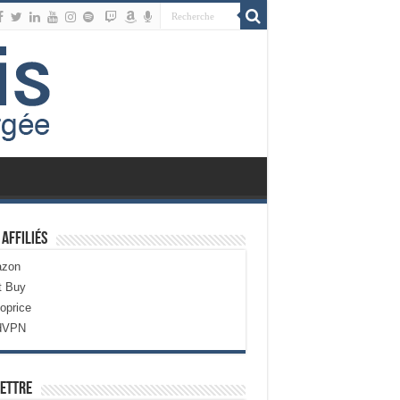
 Affiliés
zon
t Buy
oprice
dVPN
ettre