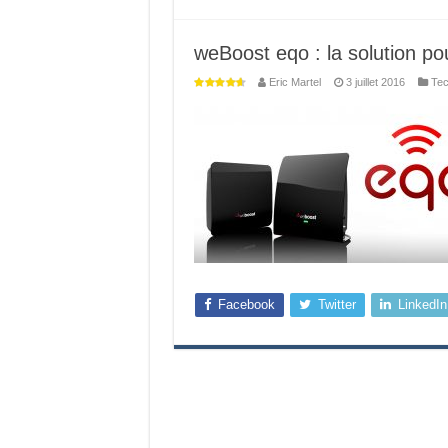
weBoost eqo : la solution p
Eric Martel
3 juillet 2016
Tec
Facebook
Twitter
LinkedIn