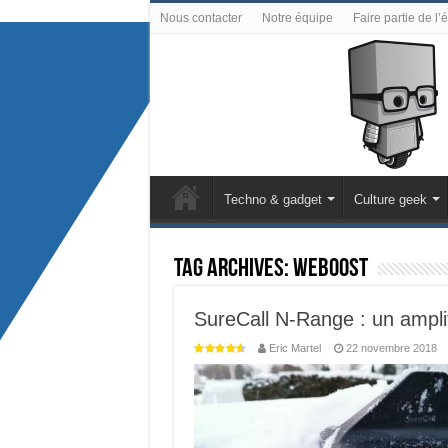
Nous contacter
Notre équipe
Faire partie de l’
Techno & gadget
Culture geek
Tag Archives:
weboost
SureCall N-Range : un ampli
Eric Martel
22 novembre 2018