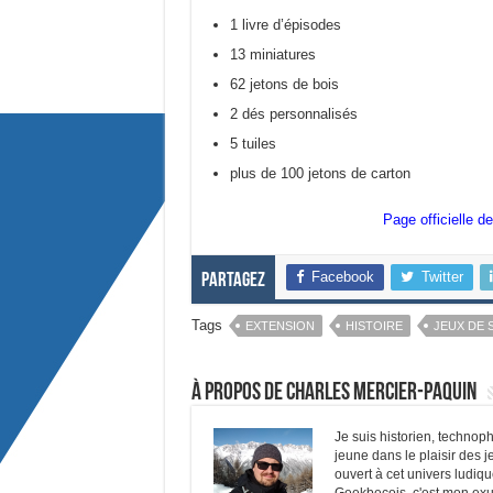
1 livre d’épisodes
13 miniatures
62 jetons de bois
2 dés personnalisés
5 tuiles
plus de 100 jetons de carton
Page officielle de
Facebook
Twitter
Partagez
Tags
EXTENSION
HISTOIRE
JEUX DE 
À propos de Charles Mercier-Paquin
Je suis historien, technop
jeune dans le plaisir des 
ouvert à cet univers ludiqu
Geekbecois, c'est mon exut