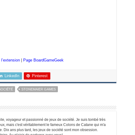
 l’extension
|
Page BoardGameGeek
LinkedIn
Pinterest
SOCIÉTÉ
STONEMAIER GAMES
hile, voyageur et passionné de jeux de société. Je suis tombé très
jeux, mais c'est véritablement le fameux Colons de Catane qui m'a
e. Dix ans plus tard, les jeux de société sont mon obsession.
oire. Au plaisir de partager avec vous!