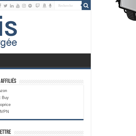
 Affiliés
zon
t Buy
oprice
dVPN
ettre