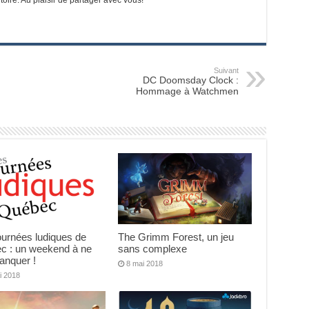
Suivant
DC Doomsday Clock :
Hommage à Watchmen
ournées ludiques de
The Grimm Forest, un jeu
c : un weekend à ne
sans complexe
anquer !
8 mai 2018
i 2018