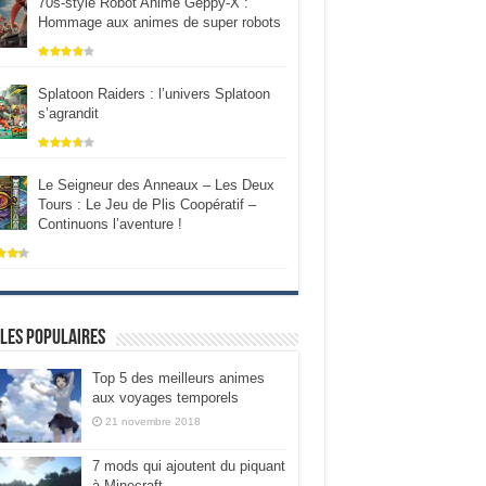
70s-style Robot Anime Geppy-X :
Hommage aux animes de super robots
Splatoon Raiders : l’univers Splatoon
s’agrandit
Le Seigneur des Anneaux – Les Deux
Tours : Le Jeu de Plis Coopératif –
Continuons l’aventure !
les populaires
Top 5 des meilleurs animes
aux voyages temporels
21 novembre 2018
7 mods qui ajoutent du piquant
à Minecraft