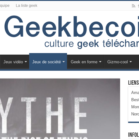
équipe
La liste geek
Jeux vidéo
Jeux de société
Geek en forme
Gizmo-cool
Liens
Ama
Bes
Mon
Nor
Infol