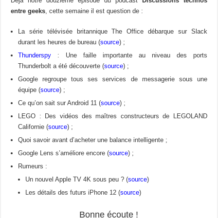
Déjà notre douzième épisode du podcast
Discussions technos
entre geeks
, cette semaine il est question de :
La série télévisée britannique The Office débarque sur Slack
durant les heures de bureau (
source
) ;
Thunderspy
: Une faille importante au niveau des ports
Thunderbolt a été découverte (
source
) ;
Google regroupe tous ses services de messagerie sous une
équipe (
source
) ;
Ce qu’on sait sur Android 11 (
source
) ;
LEGO : Des vidéos des maîtres constructeurs de LEGOLAND
Californie (
source
) ;
Quoi savoir avant d’acheter une balance intelligente ;
Google Lens s’améliore encore (
source
) ;
Rumeurs :
Un nouvel Apple TV 4K sous peu ? (
source
)
Les détails des futurs iPhone 12 (
source
)
Bonne écoute !