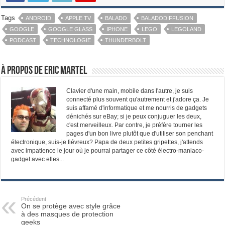
Tags
ANDROID
APPLE TV
BALADO
BALADODIFFUSION
GOOGLE
GOOGLE GLASS
IPHONE
LEGO
LEGOLAND
PODCAST
TECHNOLOGIE
THUNDERBOLT
À propos de Eric Martel
Clavier d'une main, mobile dans l'autre, je suis
connecté plus souvent qu'autrement et j'adore ça. Je
suis affamé d'informatique et me nourris de gadgets
dénichés sur eBay; si je peux conjuguer les deux,
c'est merveilleux. Par contre, je préfère tourner les
pages d'un bon livre plutôt que d'utiliser son penchant
électronique, suis-je fiévreux? Papa de deux petites gripettes, j'attends
avec impatience le jour où je pourrai partager ce côté électro-maniaco-
gadget avec elles...
Précédent
On se protège avec style grâce
à des masques de protection
geeks