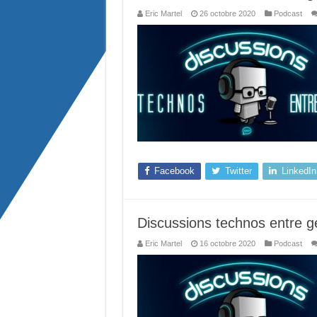
Eric Martel
26 octobre 2020
Podcast
Facebook
Twitter
LinkedIn
Discussions technos entre g
Eric Martel
16 octobre 2020
Podcast