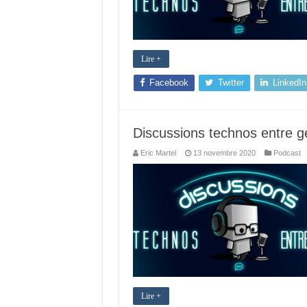
Lire +
Facebook
Twitter
LinkedIn
Discussions technos entre g
Eric Martel
13 novembre 2020
Podcast
Lire +