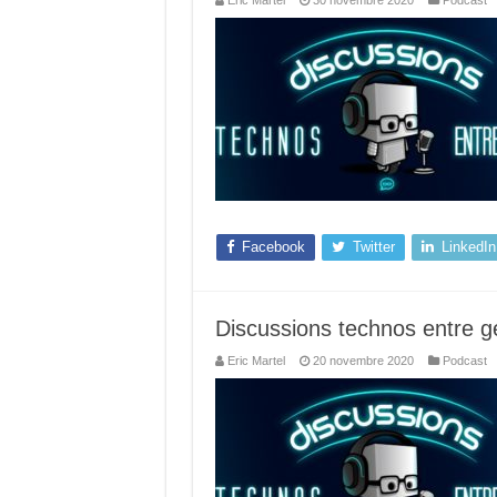
Eric Martel
30 novembre 2020
Podcast
Facebook
Twitter
LinkedIn
Discussions technos entre g
Eric Martel
20 novembre 2020
Podcast