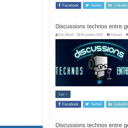
Facebook
Twitter
LinkedIn
Discussions technos entre g
Eric Martel
30 octobre 2020
Podcast
Lire +
Facebook
Twitter
LinkedIn
Discussions technos entre g