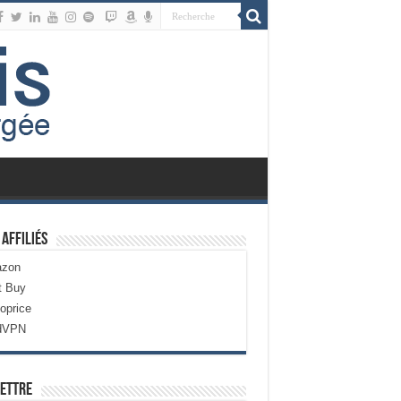
 Affiliés
zon
t Buy
oprice
dVPN
ettre