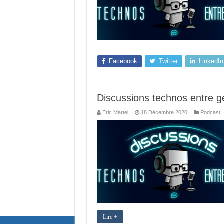
Facebook
Twitter
LinkedIn
Discussions technos entre g
Eric Martel
18 Décembre 2020
Podcast
Lire +