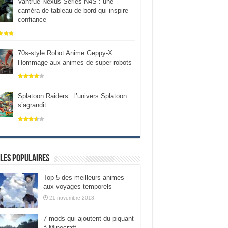
Vantrue Nexus Series N4S : une
caméra de tableau de bord qui inspire
confiance
70s-style Robot Anime Geppy-X :
Hommage aux animes de super robots
Splatoon Raiders : l’univers Splatoon
s’agrandit
les populaires
Top 5 des meilleurs animes
aux voyages temporels
21 novembre 2018
7 mods qui ajoutent du piquant
à Minecraft