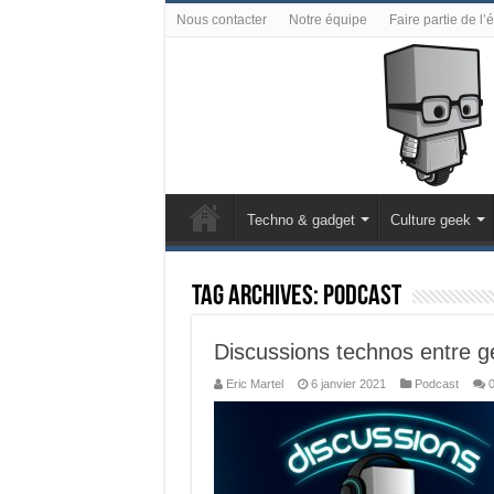
Nous contacter
Notre équipe
Faire partie de l’
Techno & gadget
Culture geek
Tag Archives:
Podcast
Discussions technos entre g
Eric Martel
6 janvier 2021
Podcast