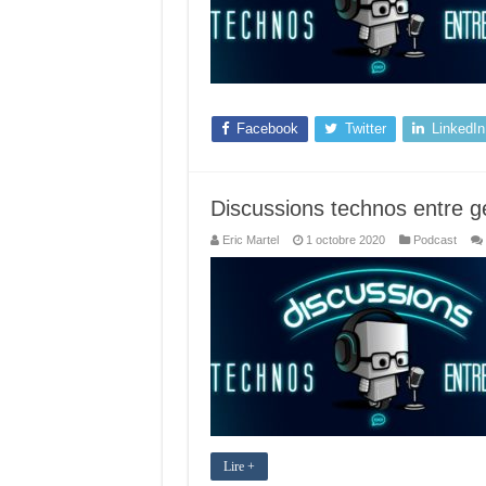
Facebook
Twitter
LinkedIn
Discussions technos entre g
Eric Martel
1 octobre 2020
Podcast
Lire +