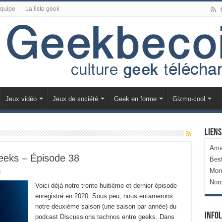
équipe
La liste geek
Jeux vidéo
Jeux de société
Geek en forme
Gizmo-cool
Liens
Ama
eeks – Épisode 38
Bes
Mon
0
Nor
Voici déjà notre trente-huitième et dernier épisode
enregistré en 2020. Sous peu, nous entamerons
notre deuxième saison (une saison par année) du
Infol
podcast Discussions technos entre geeks. Dans