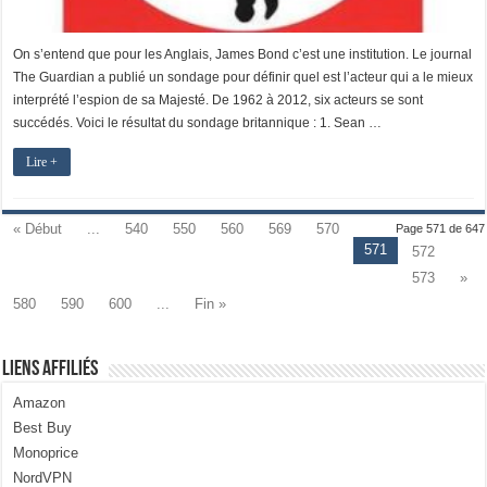
On s’entend que pour les Anglais, James Bond c’est une institution. Le journal
The Guardian a publié un sondage pour définir quel est l’acteur qui a le mieux
interprété l’espion de sa Majesté. De 1962 à 2012, six acteurs se sont
succédés. Voici le résultat du sondage britannique : 1. Sean …
Lire +
« Début
...
540
550
560
569
570
Page 571 de 647
571
572
573
»
580
590
600
...
Fin »
Liens Affiliés
Amazon
Best Buy
Monoprice
NordVPN