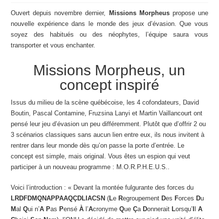
Ouvert depuis novembre dernier,
Missions Morpheus
propose une
nouvelle expérience dans le monde des jeux d’évasion. Que vous
soyez des habitués ou des néophytes, l’équipe saura vous
transporter et vous enchanter.
Missions Morpheus, un
concept inspiré
Issus du milieu de la scène québécoise, les 4 cofondateurs, David
Boutin, Pascal Contamine, Fruzsina Lanyi et Martin Vaillancourt ont
pensé leur jeu d’évasion un peu différemment. Plutôt que d’offrir 2 ou
3 scénarios classiques sans aucun lien entre eux, ils nous invitent à
rentrer dans leur monde dès qu’on passe la porte d’entrée. Le
concept est simple, mais original. Vous êtes un espion qui veut
participer à un nouveau programme : M.O.R.P.H.E.U.S..
Voici l’introduction : « Devant la montée fulgurante des forces du
LRDFDMQNAPPAAQÇDLIACSN
(
L
e
R
egroupement
D
es
F
orces
D
u
M
al
Q
ui n’
A
P
as
P
ensé
À
l’
A
cronyme
Q
ue
Ç
a
D
onnerait
L
orsqu’
I
l
A