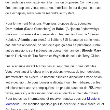
demande un savoir extérieur à la mission proposée. Comme vous
êtes des espions venus tester vos habilités, le but du jeu n’est pas
de s’échapper, mais bien de résoudre le mystère.
Pour le moment Missions Morpheus propose deux scénarios,
Domination
(David Cronenberg) et
Babel
(Alejandro Jodorowsky),
mais un troisième est en préparation. Inspiré des films de Stanley
Kubrick,
Atlantis
sera bientôt à l’affiche ! Si la date de sortie n’est
pas encore annoncée, on sait déjà que ça sera ce printemps. Deux
autres missions sont prévues au courant de l’année :
Bloody Mary
tiré de l’univers de Tim Burton et
Voynich
de celui de Terry Gillian.
Les scénarios durent 60 minutes et sont plus ou moins difficiles.
Vous avez aussi le choix entre plusieurs niveaux de jeu : débutant,
intermédiaire ou expert. Le nombre d’indices disponibles varie selon
votre décision. Je vous conseille débutant ou intermédiaire, car les
missions sont assez compliquées. Le prix de base est de 25$ avant
taxes, mais il y a des rabais pour les étudiants et plein de forfaits.
Pour toutes les informations et réserver, rendez-vous sur
Missions
Morpheus
. Une mention spéciale pour le décor de la salle d’accueil et
l’ambiance musicale !