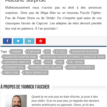
Malheureusement nous n’avons pas eu droit à des annonces
surprises. Donc pas de
Mega Man
ou un nouveau
Puzzle Fighter
.
Pas de
Power Stone
ou de
Strider
. Ou n’importe quel autre de vos
classiques favoris de Capcom. Les adeptes de rétro devront prendre
leur mal en patience. À l’an prochain !
Tags
AMIIBO
CAPCOM
E3
E3 2021
MONSTER HUNTER
MONSTER HUNTER RISE
MONSTER HUNTER STORIES 2: WINGS OF RUIN
NINTENDO SWITCH
PC
PS4
PS5
RE: VERSE
RESIDENT EVIL
RESIDENT EVIL VILLAGE
STREET FIGHTER V
XBOX ONE
XBOX SERIES X/S
À propos de Yannick Faucher
Quand je ne suis pas en train d'écrire, je joue à des
jeux vidéo. Si je ne joue pas, je regarde des dessins
animés américains ou japonais. Sinon, je lis des