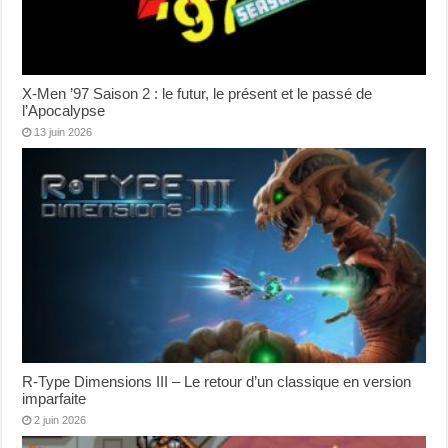
X-Men ’97 Saison 2 : le futur, le présent et le passé de
l’Apocalypse
13 juin 2026
R-Type Dimensions III – Le retour d’un classique en version
imparfaite
2 juin 2026