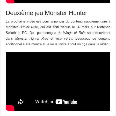
Deuxième jeu Monster Hunter
La prochaine vidéo est pour annoncer du contenu supplémentaire à
Monster Hunter Rise
, qui est sorti depuis le 26 mars sur Nintendo
Switch et PC. Des personnages de
Wings of Ruin
se retrouveront
dans
Monster Hunter Rise
et vice versa. Beaucoup de contenu
additionnel a été montré et je vous invite à tout voir ça dans la vidéo.