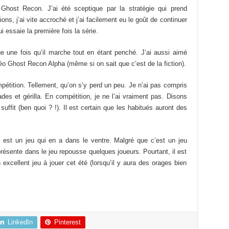
Ghost Recon. J’ai été sceptique par la stratégie qui prend
s, j’ai vite accroché et j’ai facilement eu le goût de continuer
i essaie la première fois la série.
e une fois qu’il marche tout en étant penché. J’ai aussi aimé
déo Ghost Recon Alpha (même si on sait que c’est de la fiction).
étition. Tellement, qu’on s’y perd un peu. Je n’ai pas compris
des et gérilla. En compétition, je ne l’ai vraiment pas. Disons
uffit (ben quoi ? !). Il est certain que les habitués auront des
r
est un jeu qui en a dans le ventre. Malgré que c’est un jeu
s présente dans le jeu repousse quelques joueurs. Pourtant, il est
n excellent jeu à jouer cet été (lorsqu’il y aura des orages bien
LinkedIn
Pinterest