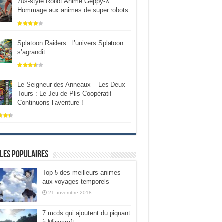
70s-style Robot Anime Geppy-X :
Hommage aux animes de super robots
Splatoon Raiders : l’univers Splatoon
s’agrandit
Le Seigneur des Anneaux – Les Deux
Tours : Le Jeu de Plis Coopératif –
Continuons l’aventure !
les populaires
Top 5 des meilleurs animes
aux voyages temporels
21 novembre 2018
7 mods qui ajoutent du piquant
à Minecraft