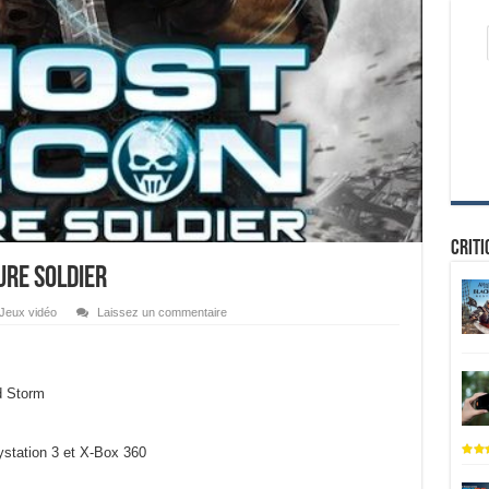
Criti
ure Soldier
Jeux vidéo
Laissez un commentaire
d Storm
ystation 3 et X-Box 360