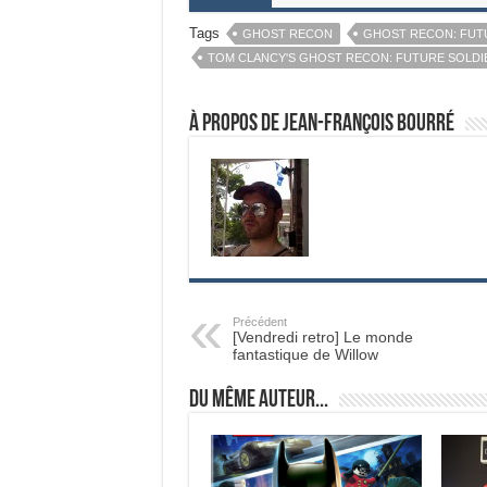
Tags
GHOST RECON
GHOST RECON: FUT
TOM CLANCY'S GHOST RECON: FUTURE SOLDI
À propos de Jean-François Bourré
Précédent
[Vendredi retro] Le monde
fantastique de Willow
Du même auteur...