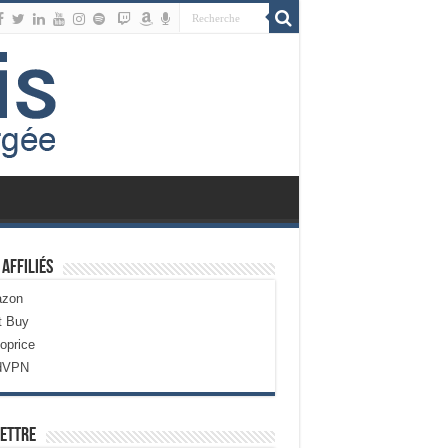
 Affiliés
zon
t Buy
oprice
dVPN
ettre