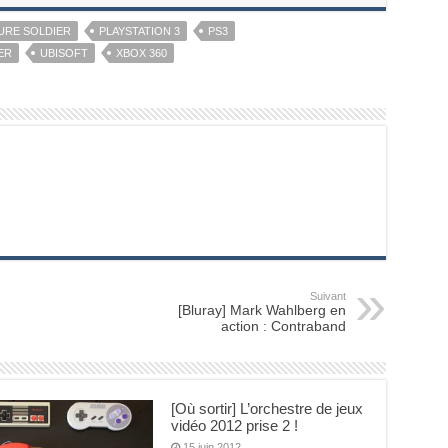
URE SOLDIER
PLAYSTATION 3
PS3
ER
UBISOFT
XBOX 360
Suivant
[Bluray] Mark Wahlberg en
action : Contraband
[Où sortir] L’orchestre de jeux
vidéo 2012 prise 2 !
15 juin 2012