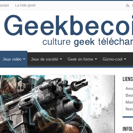
équipe
La liste geek
Jeux vidéo
Jeux de société
Geek en forme
Gizmo-cool
Liens
Ama
Bes
Mon
Nor
Infol