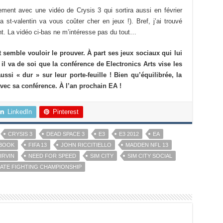
ment avec une vidéo de Crysis 3 qui sortira aussi en février
 st-valentin va vous coûter cher en jeux !). Bref, j’ai trouvé
nt. La vidéo ci-bas ne m’intéresse pas du tout…
 semble vouloir le prouver. À part ses jeux sociaux qui lui
l va de soi que la conférence de Electronics Arts vise les
ssi « dur » sur leur porte-feuille ! Bien qu’équilibrée, la
vec sa conférence. À l’an prochain EA !
LinkedIn
Pinterest
CRYSIS 3
DEAD SPACE 3
E3
E3 2012
EA
BOOK
FIFA 13
JOHN RICCITIELLO
MADDEN NFL 13
IRVIN
NEED FOR SPEED
SIM CITY
SIM CITY SOCIAL
MATE FIGHTING CHAMPIONSHIP