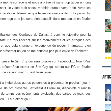
), a monté sur scène et nous a présenté sans trop tarder un long
ant, le vidéo était assez morbide surtout vers la fin. Avec les
 facile de déterminer que le jeu se jouera à deux. Le public fut
ien reçu et le jeu sera bien accueilli dans mon salon en février
otballeur des Cowboys de Dallas, à venir le rejoindre pour la
ateur a mis l’accent sur les mouvements et les attaques des
s et que cela changera l’expérience du joueur à jamais… J’en
our présenter un jeu ne me donnera pas plus envie de l’acheter…
a présenté Sim City qui sera jouable sur Facebook… Non ! Pas
a présenté un extrait de Sim City qui sortira sur PC en février
ra une version mac ! C’est beau rêver…
Artic
t a invité deux autres personnes à présenter le prochain jeu. Il
ue. Ils ont présenté Battlefield 3 Premium, disponible durant la
r du temps des événements exclusifs, des cartes de jeux, des
jeu… Faut aimer ça !