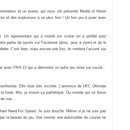
entateur et un joueur, qui nous ont présenté Medal of Honor
tirs et des explosions à ne plus finir ! Un bon jeu à jouer avec
an. Un représentant qui a monté sur scène en a profité pour
otre partie de sports sur Facebook (donc, jeux à venir) et de le
lette. C’est bien, mais encore une fois, ils mettent l’accent sur
nué avec FIFA 13 qui a démontré un autre jeu misé sur social…
manifestée. Elle était très excitée. L’annonce de UFC Ultimate
 la foule. Moi, je trouve ça pathétique. Du monde qui se fesse
t de vue…
ochain Need For Speed. Je suis bouché. Même si je ne suis pas
 par la beauté du jeu. Voir tourner une automobile de course ne