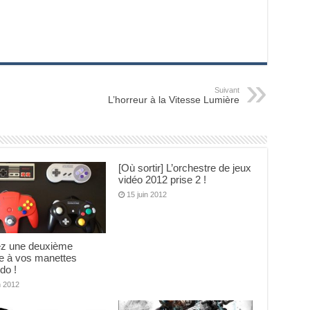
Suivant
L’horreur à la Vitesse Lumière
[Où sortir] L’orchestre de jeux
vidéo 2012 prise 2 !
15 juin 2012
z une deuxième
e à vos manettes
do !
n 2012