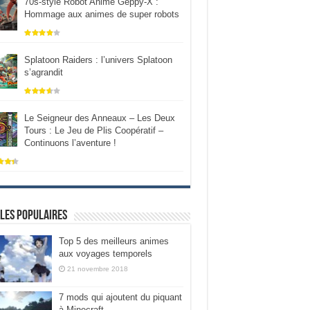
70s-style Robot Anime Geppy-X :
Hommage aux animes de super robots
Splatoon Raiders : l’univers Splatoon
s’agrandit
Le Seigneur des Anneaux – Les Deux
Tours : Le Jeu de Plis Coopératif –
Continuons l’aventure !
les populaires
Top 5 des meilleurs animes
aux voyages temporels
21 novembre 2018
7 mods qui ajoutent du piquant
à Minecraft