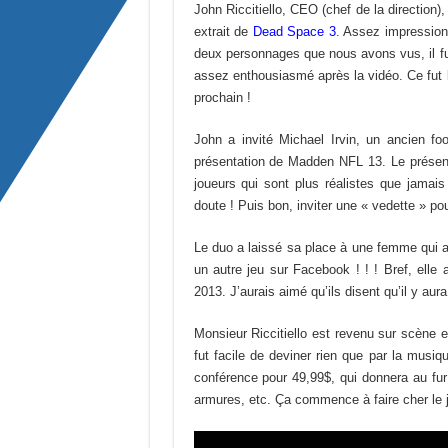
John Riccitiello, CEO (chef de la direction
extrait de
Dead Space 3
. Assez impressionn
deux personnages que nous avons vus, il fut
assez enthousiasmé après la vidéo. Ce fut b
prochain !
John a invité Michael Irvin, un ancien fo
présentation de Madden NFL 13. Le présent
joueurs qui sont plus réalistes que jamai
doute ! Puis bon, inviter une « vedette » p
Le duo a laissé sa place à une femme qui 
un autre jeu sur Facebook ! ! ! Bref, elle 
2013. J’aurais aimé qu’ils disent qu’il y au
Monsieur Riccitiello est revenu sur scène e
fut facile de deviner rien que par la musiq
conférence pour 49,99$, qui donnera au fu
armures, etc. Ça commence à faire cher le 