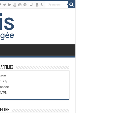
 Affiliés
zon
t Buy
oprice
dVPN
ettre