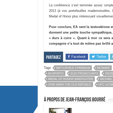
La conférence s’est terminée assez simple
2013 (à vos portefeuilles mademoiselles, la
Medal of Honor plus intéressant visuelleme
Pour conclure, EA sent la testostérone et
donnent une petite touche sympathique, i
« durs à cuire ». Quant à moi ce sera au
compagnie n’a tout de même pas brillé a
Facebook
Twitter
Partagez
Tags
BATTLEFIELD 3 PREMIUM
BIOWARE
EA SPORTS
ELECTRONICS ARTS
FACE
MEDAL OF HONOR WARFIGHTER
MICHAEL 
STAR WARS THE OLD REPUBLIC
UFC ULTI
À propos de Jean-François Bourré