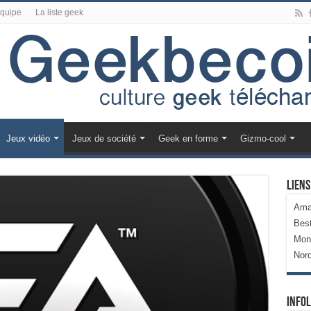
équipe
La liste geek
Jeux vidéo
Jeux de société
Geek en forme
Gizmo-cool
Liens
Ama
Bes
Mon
Nor
Infol