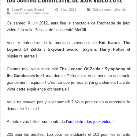
[Où sortir] L’orchestre de jeux vidéo 2012
Jean-François Bourré
8 juin 2012
Culture geek
,
Lifestyle
Laissez un commentaire
Ce samedi 9 juin 2012, aura lieu le spectacle de l’orchestre de jeux
vidéo à la salle Pollack de l’université McGill.
Vous y entendrez de la musique provenant de
Kid Icarus
,
The
Legend Of Zelda : Skyward Sword
,
Skyrim
,
Harry Potter
et
plusieurs autres !
Comme moi, vous avez raté T
he Legend Of Zelda : Symphony of
the Goddesses
le 31 mai dernier ? Consolez-vous avec ce spectacle
grandement inspirant ! C’est ce que je ferai et j’ai grandement hâte de
vivre cette expérience orchestrale !
Vous ne pouvez pas y aller samedi ? Vous pouvez vous reprendre le
dimanche 17 juin !
Achetez vos billets sur le site de l’
orchestre des jeux vidéo
!
20$ pour les adultes, 15$ pour les étudiants et 10$ pour les enfants