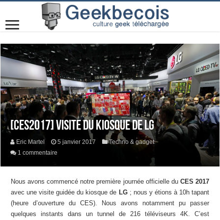
[CES2017] Visite du kiosque de LG
Eric Martel
5 janvier 2017
Techno & gadget
1 commentaire
Nous avons commencé notre première journée officielle du
CES 2017
avec une visite guidée du kiosque de
LG
; nous y étions à 10h tapant
(heure d’ouverture du CES). Nous avons notamment pu passer
quelques instants dans un tunnel de 216 téléviseurs 4K. C’est