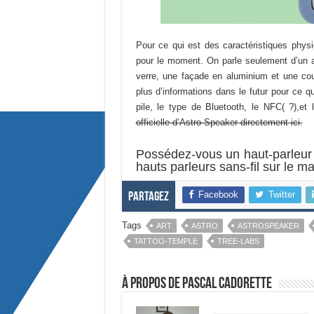
Pour ce qui est des caractéristiques phys
pour le moment. On parle seulement d’un a
verre, une façade en aluminium et une couc
plus d’informations dans le futur pour ce q
pile, le type de Bluetooth, le NFC( ?),et 
officielle d’Astro Speaker directement ici.
Possédez-vous un haut-parleur sa
hauts parleurs sans-fil sur le m
Facebook
Twitter
Partagez
Tags
ART
ASTRO
ASTROSPEAKER
TATTOO-TEMPLE
TREE-LABS
À propos de Pascal Cadorette