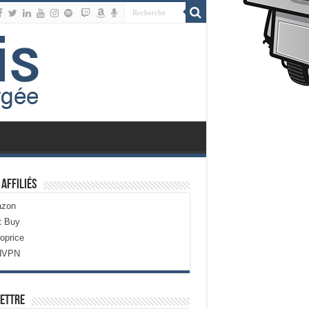
 Affiliés
zon
t Buy
oprice
dVPN
ettre