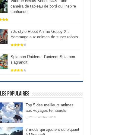
Vantrue Nexus Series N4S : une
caméra de tableau de bord qui inspire
confiance
70s-style Robot Anime Geppy-X :
Hommage aux animes de super robots
Splatoon Raiders : l’univers Splatoon
s’agrandit
les populaires
Top 5 des meilleurs animes
aux voyages temporels
21 novembre 2018
7 mods qui ajoutent du piquant
à Minecraft