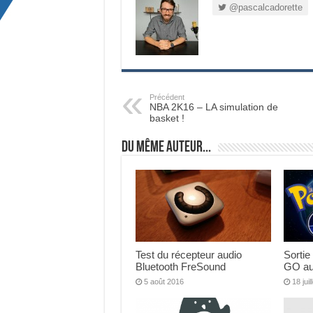
@pascalcadorette
Précédent
NBA 2K16 – LA simulation de
basket !
Du même auteur...
Test du récepteur audio
Sortie
Bluetooth FreSound
GO au
5 août 2016
18 jui