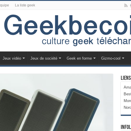
équipe
La liste geek
Jeux vidéo
Jeux de société
Geek en forme
Gizmo-cool
Liens
Ama
Bes
Mon
Nor
Infol