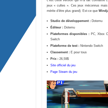
c’est cette version qui m’a fait connaître ce
jeux « cultes ». Ces jeux méconnus mais t
mérite d’être plus grand). Est-ce que
Windj
Studio de développement :
Dotemu
Éditeur :
Dotemu
Plateformes disponibles :
PC, Xbox On
Switch
Plateforme de test :
Nintendo Switch
Classement :
E pour tous
Prix :
26,59$
Site officiel du jeu
Page Steam du jeu