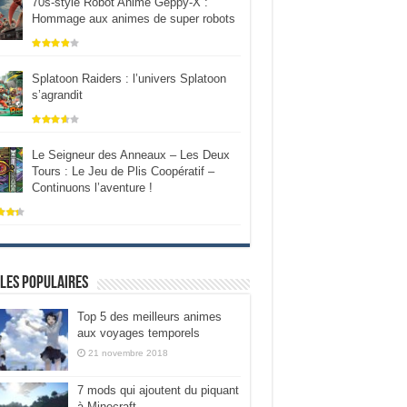
70s-style Robot Anime Geppy-X :
Hommage aux animes de super robots
Splatoon Raiders : l’univers Splatoon
s’agrandit
Le Seigneur des Anneaux – Les Deux
Tours : Le Jeu de Plis Coopératif –
Continuons l’aventure !
les populaires
Top 5 des meilleurs animes
aux voyages temporels
21 novembre 2018
7 mods qui ajoutent du piquant
à Minecraft