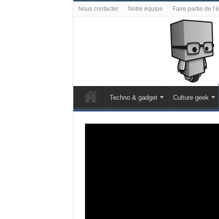
Nous contacter
Notre équipe
Faire partie de l’
Techno & gadget
Culture geek