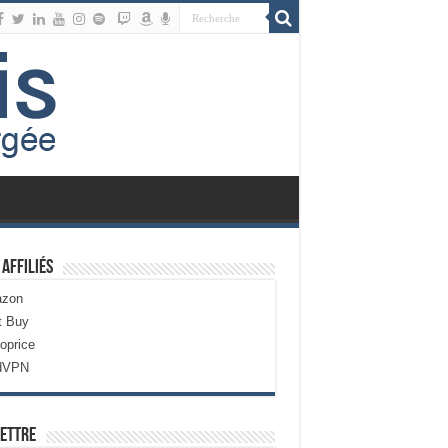
 Affiliés
zon
t Buy
oprice
dVPN
ettre