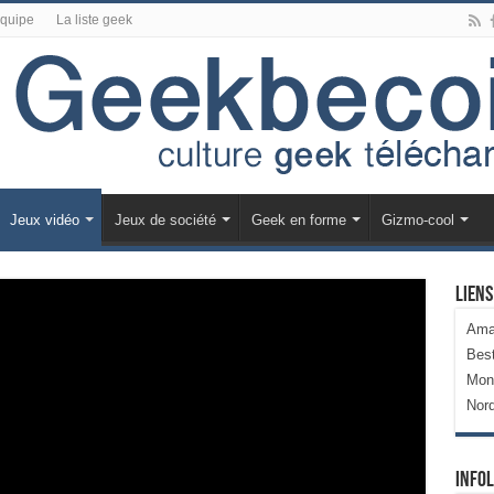
équipe
La liste geek
Jeux vidéo
Jeux de société
Geek en forme
Gizmo-cool
Liens
Ama
Bes
Mon
Nor
Infol