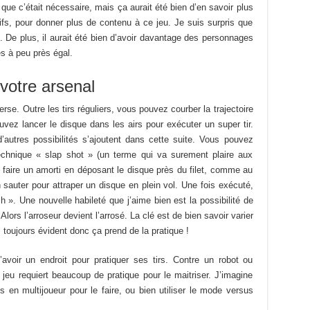
que c’était nécessaire, mais ça aurait été bien d’en savoir plus
tifs, pour donner plus de contenu à ce jeu. Je suis surpris que
 De plus, il aurait été bien d’avoir davantage des personnages
s à peu près égal.
votre arsenal
verse. Outre les tirs réguliers, vous pouvez courber la trajectoire
uvez lancer le disque dans les airs pour exécuter un super tir.
autres possibilités s’ajoutent dans cette suite. Vous pouvez
echnique « slap shot » (un terme qui va surement plaire aux
e faire un amorti en déposant le disque près du filet, comme au
n sauter pour attraper un disque en plein vol. Une fois exécuté,
». Une nouvelle habileté que j’aime bien est la possibilité de
Alors l’arroseur devient l’arrosé. La clé est de bien savoir varier
as toujours évident donc ça prend de la pratique !
’avoir un endroit pour pratiquer ses tirs. Contre un robot ou
eu requiert beaucoup de pratique pour le maitriser. J’imagine
en multijoueur pour le faire, ou bien utiliser le mode versus