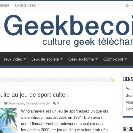
équipe
La liste geek
Jeux vidéo
Jeux de société
Geek en forme
Gizmo-cool
Liens
Ama
ite au jeu de sport culte !
Bes
Mon
2
Jeux vidéo
,
Nintendo Switch
0
Nor
Windjammers est un jeu de sport assez unique qui
a été introduit aux arcades en 1994. Bien avant
que l’Ultimate Frisbee redevienne populaire dans
Infol
les années 2000, ce jeu de disque volant était très