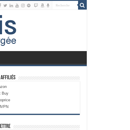
 Affiliés
zon
t Buy
oprice
dVPN
ettre