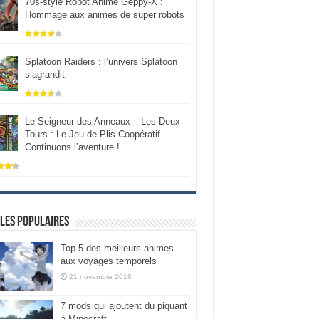
70s-style Robot Anime Geppy-X :
Hommage aux animes de super robots
Splatoon Raiders : l’univers Splatoon
s’agrandit
Le Seigneur des Anneaux – Les Deux
Tours : Le Jeu de Plis Coopératif –
Continuons l’aventure !
les populaires
Top 5 des meilleurs animes
aux voyages temporels
21 novembre 2018
7 mods qui ajoutent du piquant
à Minecraft