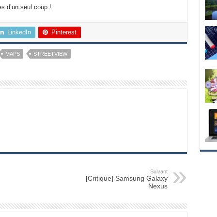
es d’un seul coup !
LinkedIn
Pinterest
MAPS
STREETVIEW
Suivant
[Critique] Samsung Galaxy
Nexus