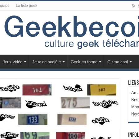
équipe
La liste geek
Jeux vidéo
Jeux de société
Geek en forme
Gizmo-cool
Liens
Ama
Bes
Mon
Nor
Infol