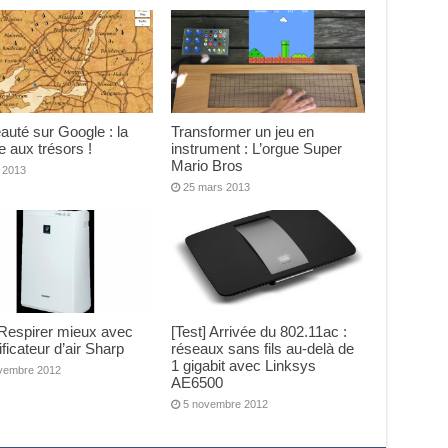
uté sur Google : la
Transformer un jeu en
 aux trésors !
instrument : L’orgue Super
Mario Bros
l 2013
25 mars 2013
 Respirer mieux avec
[Test] Arrivée du 802.11ac :
ificateur d’air Sharp
réseaux sans fils au-delà de
1 gigabit avec Linksys
vembre 2012
AE6500
5 novembre 2012