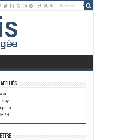
 Affiliés
zon
t Buy
oprice
dVPN
ettre