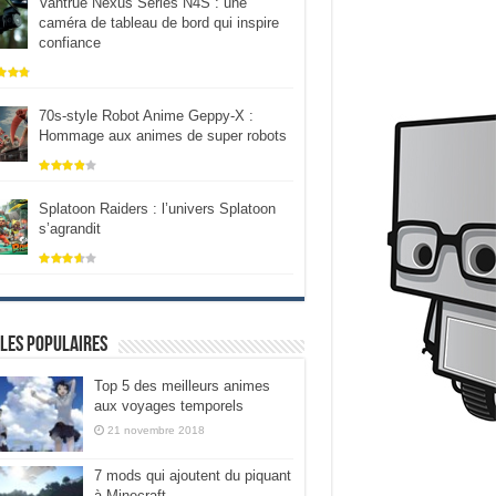
Vantrue Nexus Series N4S : une
caméra de tableau de bord qui inspire
confiance
70s-style Robot Anime Geppy-X :
Hommage aux animes de super robots
Splatoon Raiders : l’univers Splatoon
s’agrandit
les populaires
Top 5 des meilleurs animes
aux voyages temporels
21 novembre 2018
7 mods qui ajoutent du piquant
à Minecraft