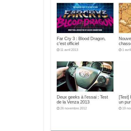
Far Cry 3 : Blood Dragon,
Nouvea
c’est officiel
chasse
11 avril 2013
1 avri
Deux geeks à l’essai : Test
[Test]
de la Venza 2013
un pur
26 novembre 2012
19 no