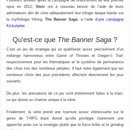
Plusieurs années après la campagne de financement de leur premier
opus en 2012,
Stoic
ont à nouveau besoin de l’aide de leurs
admirateurs afin de clore adéquatement leur trilogie épique basée sur
la mythologie Viking,
The Banner Saga
, à l’aide
d’une campagne
Kickstarter
.
Qu’est-ce que
The Banner Saga
?
C’est un jeu de stratégie qui se qualifierait assez précisément d’un
mélange harmonieux entre
Game of Thrones
et
Oregon’s Trail
,
respectivement pour les thématiques et le système de permanence
des choix lors des nombreux périples. Il faut noter également que les
nombreux choix des jeux précédents affectent directement les jeux
suivants.
De plus, les animations de ce jeu sont entièrement faites à la main,
ce qui donne un charme unique à la série.
Finalement, la série prend une tournure assez intéressante sur le
genre de T-RPG étant donné qu’elle privilégie clairement une
approche axée sur la stratégie plutôt que la force brûte et le
grinding