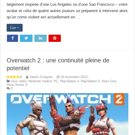
largement inspirée d’une Los Angeles ou d’une San Francisco – votre
avatar et celui de quatre autres joueurs se préparent à intervenir alors
qu’un crime violent est actuellement en …
Lire +
Overwatch 2 : une continuité pleine de
potentiel
Yanick Grégoire
19 novembre 2022
Jeux vidéo
,
Nintendo Switch
,
PC
,
PlayStation 4
,
PlayStation 5
,
Xbox One
,
Xbox Series X
0