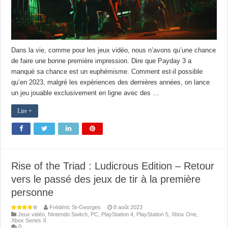
Dans la vie, comme pour les jeux vidéo, nous n’avons qu’une chance
de faire une bonne première impression. Dire que Payday 3 a
manqué sa chance est un euphémisme. Comment est-il possible
qu’en 2023, malgré les expériences des dernières années, on lance
un jeu jouable exclusivement en ligne avec des …
Lire +
Rise of the Triad : Ludicrous Edition – Retour
vers le passé des jeux de tir à la première
personne
Frédéric St-Georges
8 août 2023
Jeux vidéo
,
Nintendo Switch
,
PC
,
PlayStation 4
,
PlayStation 5
,
Xbox One
,
Xbox Series X
0