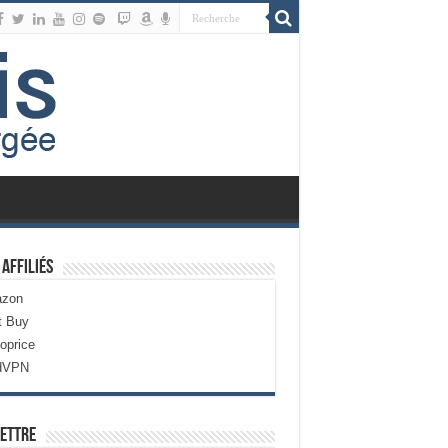
 Affiliés
zon
t Buy
oprice
dVPN
ettre