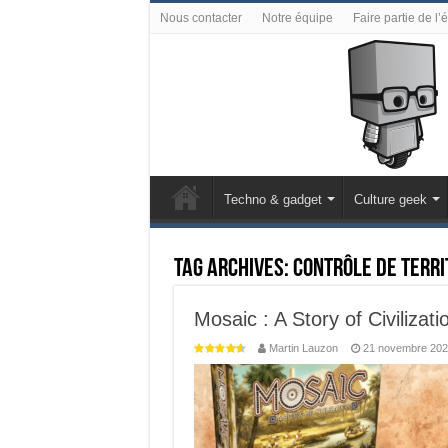
Nous contacter
Notre équipe
Faire partie de l’
Techno & gadget
Culture geek
Tag Archives:
Contrôle de terri
Mosaic : A Story of Civilizati
Martin Lauzon
21 novembre 202