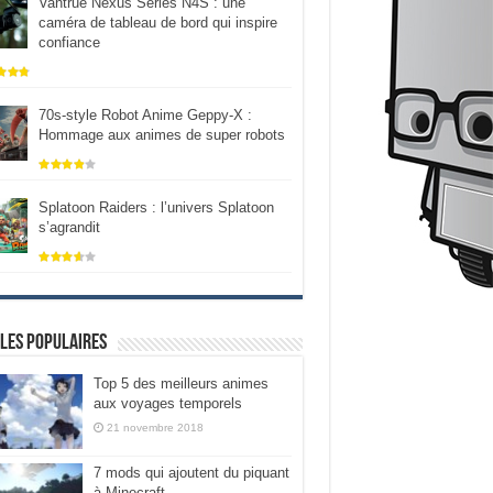
Vantrue Nexus Series N4S : une
caméra de tableau de bord qui inspire
confiance
70s-style Robot Anime Geppy-X :
Hommage aux animes de super robots
Splatoon Raiders : l’univers Splatoon
s’agrandit
les populaires
Top 5 des meilleurs animes
aux voyages temporels
21 novembre 2018
7 mods qui ajoutent du piquant
à Minecraft