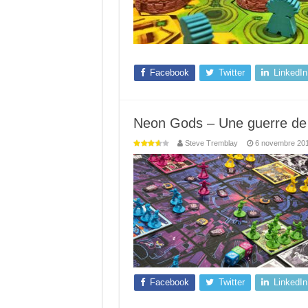
Facebook
Twitter
LinkedIn
Neon Gods – Une guerre de t
Steve Tremblay
6 novembre 20
Facebook
Twitter
LinkedIn