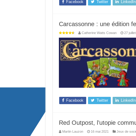
Facebook
Twitter
LinkedIn
Carcassonne : une édition fe
Catherine Watts Cowan
27 juille
Facebook
Twitter
LinkedIn
Red Outpost, l’utopie commu
Martin Lauzon
16 mai 2021
Jeux de soci