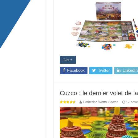
Lire +
Facebook
Twitter
LinkedIn
Cuzco : le dernier volet de l
Catherine Watts Cowan
17 nov