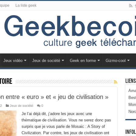
équipe
La liste geek
Jeux vidéo
Jeux de société
Geek en forme
Gizmo-cool
toire
Liens
Ama
on entre « euro » et « jeu de civilisation »
Bes
Mon
2
Jeux de société
0
Nor
Je l’ai déjà dit, j’adore les jeux avec une
thématique de civilisation. Vous ne serez donc pas
surpris que je vous parle de Mosaic : A Story of
Infol
Civilization. Par contre, les jeux de civilisation ont