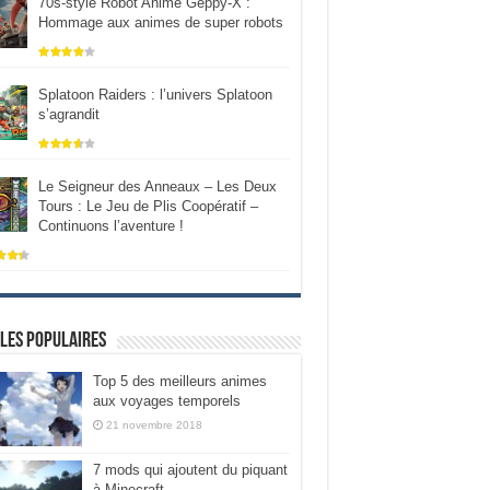
70s-style Robot Anime Geppy-X :
Hommage aux animes de super robots
Splatoon Raiders : l’univers Splatoon
s’agrandit
Le Seigneur des Anneaux – Les Deux
Tours : Le Jeu de Plis Coopératif –
Continuons l’aventure !
les populaires
Top 5 des meilleurs animes
aux voyages temporels
21 novembre 2018
7 mods qui ajoutent du piquant
à Minecraft