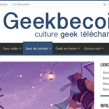
équipe
La liste geek
Jeux vidéo
Jeux de société
Geek en forme
Gizmo-cool
Liens
Ama
Bes
Mon
Nor
Infol