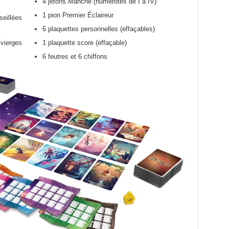
4 jetons Manche (numérotés de I à IV)
1 pion Premier Éclaireur
eillées
6 plaquettes personnelles (effaçables)
ierges
1 plaquette score (effaçable)
6 feutres et 6 chiffons