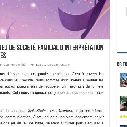
 jeu de société familial d’interprétation
ues
Criti
Jeux de société
Laissez un commentaire
urs d’étoiles sont en grande compétition. C’est à travers les
umière dans leur monde. Nous sommes donc invités à monter les
 les autres joueurs afin de récupérer un maximum de lumière
rmands. Cela nous éloignerait du groupe et nous pourrions nous
vers du classique
Dixit. Stella – Dixit Universe
utilise les mêmes
e communication. Alors, celles-ci peuvent également servir
nsions (et du jeu de base) peuvent s’utiliser pour s’amuser à