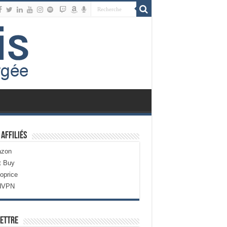
 Affiliés
zon
t Buy
oprice
dVPN
ettre