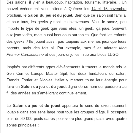
Des salons, il y en a beaucoup, habitation, tourisme, littéraire… Un
nouvel événement vous attend à Québec les
14 et 15 novembre
prochain, le
Salon du jeu et du jouet
. Bien que ce salon soit familial
et pour tous, les geeks y sont les bienvenues. Vous le savez, peu
importe le type de geek que vous êtes, un geek, ça joue. Souvent
aux jeux vidéo, mais aussi beaucoup sur tables. Que font les enfants
des geeks ? Ils jouent aussi, pas toujours aux mêmes jeux que leurs
parents, mais des fois si. Par exemple, mes filles adorent
Mon
Premier Carcassonne
et ces jours-ci je les initie aux blocs LEGO.
Inspirés par différents types d’évènements à travers le monde tels le
Gen Con et Europe Master Spil, les deux fondateurs du salon,
Francis Fortier et Nicolas Hallet y mettent toute leur énergie pour
faire un
Salon du jeu et du jouet
digne de ce nom qui perdurera au
fil des années en s’améliorant continuellement.
Le
Salon du jeu et du jouet
apportera le sens du divertissement
jouable dans son sens large pour tous les groupes d’âge. Il occupera
plus de 30 000 pieds carrés pour votre plus grand plaisir avec quatre
zones principales :