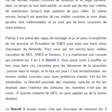
Ha les bonnes vieilles consoles de Nintendo et le Sega Genesis,
dans ce temps où tout était parfait, on avait que de très bas critères
de satisfaction lorsqu’il était question de jeux vidéo. Et même
encore, lorsqu’il est question de ces vieilles consoles je vous dirais
qu’elles sont indémodables et ne sont que de bons souvenirs de
notre enfance.
Parfois il me prend des rages de nostalgie et je ne peux m’empêcher
de me procurer un Émulateur de SNES pour jouer aux bons vieux
classiques du Nintendo. Pour ceux qui ont encore leurs vieilles
cassettes de NES, SNES et Genesis, il y a maintenant une console
qui combine les 3 en 1 le
RetroN 3
. Vous aurez juste à souffler un
bon coup dans vos cassettes pour les décrasser de la poussière
,comme dans le temps, et le tour est joué ! C’est révolutionnaire, les
bonnes vieilles consoles sans leurs problèmes d’antan. Fini les fils
entremêlés, la RetroN3 possède des manettes sans-fils et fini les
douleurs dans l’intérieur des jointures, les manettes n’ont pas de
coins :-P (sacrée manette de NES, on peut appeler ça de la bonne
douleur)
Le
RetroN 3
revient moins cher que d’essayer de retrouver les 3