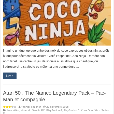
Imagine un duel épique entre des noix de coco explosives et des ninjas prêts
à tout pour décrocher la victoire : voilà l’esprit de Coco Ninja. Derrière son
nom farfelu se cache un jeu de société aussi drôle que chaotique, où
l’adresse et la stratégie se mêlent à une bonne dose …
Lire +
Atari 50 : The Namco Legendary Pack – Pac-
Man et compagnie
Yannick Faucher
23 novembre 2025
Jeux vidéo
,
Nintendo Switch
,
PC
,
PlayStation 4
,
PlayStation 5
,
Xbox One
,
Xbox Series
X