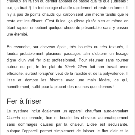
cheveux en raison du dernier appareil de basse qualité que j’utilisais :
oui, ça tirait !) La technologie chauffe rapidement et reste uniforme. Il
n’y a pas de points chauds qui carbonisent une mèche tandis que le
reste est insuffisant. C’est fluide, ça glisse plutôt bien et même en
étant rapide, on obtient quelque chose de présentable sans y passer
une éternité.
En revanche, sur cheveux épais, très bouclés ou très texturés, il
faudra probablement plusieurs passages afin d’obtenir un lissage
digne d’un vrai fer plat professionnel. Pour résumer sans tourner
autour du pot, le fer plat du
Shark Glam
fait son travail avec
efficacité, surtout lorsqu’on veut de la rapidité et de la polyvalence. Il
lisse et dompte les frisottis avec une main légère, ce qui,
honnêtement, suffit pour la plupart des routines quotidiennes !
Fer à friser
Le système inclut également un appareil chauffant auto-enroulant
Coanda
qui enroule, fixe et boucle les cheveux automatiquement
sans dommages causés par la chaleur. L’idée est séduisante,
puisque l’appareil permet simplement de laisser le flux d’air et la