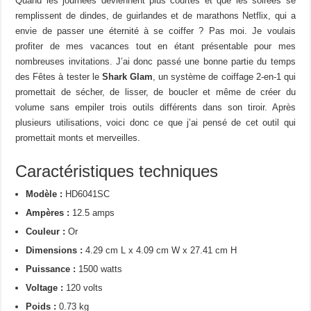
Quand les journées deviennent plus courtes et que les soirées se
remplissent de dindes, de guirlandes et de marathons Netflix, qui a
envie de passer une éternité à se coiffer ? Pas moi. Je voulais
profiter de mes vacances tout en étant présentable pour mes
nombreuses invitations. J’ai donc passé une bonne partie du temps
des Fêtes à tester le
Shark Glam
, un système de coiffage 2-en-1 qui
promettait de sécher, de lisser, de boucler et même de créer du
volume sans empiler trois outils différents dans son tiroir. Après
plusieurs utilisations, voici donc ce que j’ai pensé de cet outil qui
promettait monts et merveilles.
Caractéristiques techniques
Modèle :
HD6041SC
Ampères :
12.5 amps
Couleur :
Or
Dimensions :
4.29 cm L x 4.09 cm W x 27.41 cm H
Puissance :
1500 watts
Voltage :
120 volts
Poids :
0.73 kg