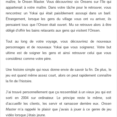
maître, le Onsen Master.
Vous découvrirez
s
ix
Onsens
sur l’îl
e
qui
appartenait à votre
maître
.
Dans votre
tâche
pour le re
trouver,
vous
rencontrez un
Yokai
qui était paisiblement
assoupi
dans un
baril
.
Étrangement,
l
orsque les gen
s
du village vous ont vu arriver, ils
pensaient tous que l’Onsen était ouvert.
Mu
se retrouve alors à être
obligé
d’offrir les bains
relaxants
aux
gens qui visitent
l’
Onsen.
Tout au long de votre
voyage,
vous découvrirez de nouveaux
personnages et
de nouveaux
Yokai
que vous soignerez.
Votre but
ultime est de soigner les gens et ainsi retrouver celui que vous
considérez comme votre père.
Une
histoire simple qui nous donne envie de savoir la
fin
.
De plus, le
jeu est quand même assez court, alors on
peut
rapidement connaître
la fin de l’histoire.
J’ai trouvé personnellement que
ça
ressemblait à un
vieux jeu
qui est
sorti en 2004 sur ordinateur.
Le principe reste le même, soit
d’
accueillir
les clients, les servir et ramasser derrière eux.
Onsen
Master
m’a
rappelé
le plaisir que j’avais à jouer à ce genre de jeu
vidéo lorsque j’étais jeune.