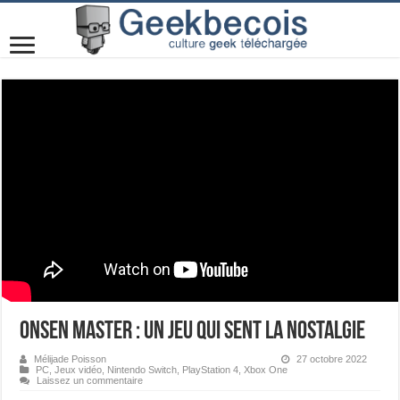
Onsen Master : un jeu qui sent la nostalgie
Mélijade Poisson
27 octobre 2022
PC
,
Jeux vidéo
,
Nintendo Switch
,
PlayStation 4
,
Xbox One
Laissez un commentaire