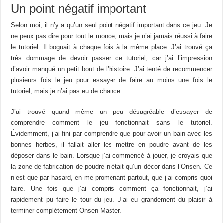
Un point négatif important
Selon
moi,
il n’y a qu’un seul point négatif important dans ce jeu.
Je
ne
peux
pas
dire
pour tout le monde, mais je n’ai jamais réussi à faire
le tutoriel.
Il boguait
à
chaque fois à la même place.
J’ai trouvé ça
très dommage de devoir passer ce tutoriel, car j’ai l’impression
d’avoir manqué un petit bout de l’histoire.
J’ai tenté de recommencer
plusieurs fois le jeu pour essayer de faire au moins une fois le
tutoriel, mais je n’ai pas eu de chance.
J’ai trouvé quand même un peu désagréable d’essayer de
comprendre comment le jeu fonctionnait sans le tutoriel.
Évidemment
, j’ai fini par comprendre que pour avoir un bain avec les
bonnes herbes, il fallait
aller
les mettre en poudre avant de les
déposer dans le bain.
L
orsque j’ai commencé à jouer, je croyais que
la zone de fabrication de poudre n’était qu’un décor dans l’Onsen.
Ce
n’est que par hasard, en me promenant partout, que j’ai compris quoi
faire.
Une fois que j’ai compris comment ça fonctionnait, j’ai
rapidement pu faire le tour du jeu.
J’ai eu grandement du plaisir à
terminer
complètement
Onsen Master.