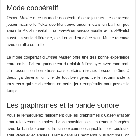
Mode coopératif
Onsen Master
offre un mode coopératif à deux joueurs.
Le deuxième
joueur incarne le
Yokai
que Mu trouve
endormi
dans un
baril
un peu
après la
fin
du tutoriel.
Les contrôles restent pareils et la difficulté
aussi. La seule différence, c’est qu’au lieu d’
être
seul, Mu se retrouve
avec un allié de taille.
Le mode coopératif d’
Onsen Master
offre une très bonne expérience
entre amis.
J’ai eu grandement du plaisir à l’essayer avec mon
ami
.
J’ai ressenti du bon stress dans certains niveaux lorsque, même à
deux, ça devenait difficile de tout bien gérer.
Je le recommande à
tous
ceux qui se
cherchent
de
petits jeux
coopératifs
pour passer le
temps.
Les graphismes et la bande sonore
Vous le remarquerez rapidement
qu
e
les graphismes d’
Onsen Master
sont relativement simples.
La composition des couleurs
mélangées
avec la bande sonore
offre
une expérience agréable.
Les couleurs
sont vives et
éclatantes.
Même dans les moments plus
sombres,
on