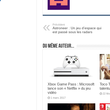
Précédent
Astroneer : Un jeu d’espace qui
est passé sous les radars
Du même auteur...
Xbox Game Pass : Microsoft
Toco T
lance son « Netflix » du jeu
talent
vidéo
22 fév
1 mars 2017