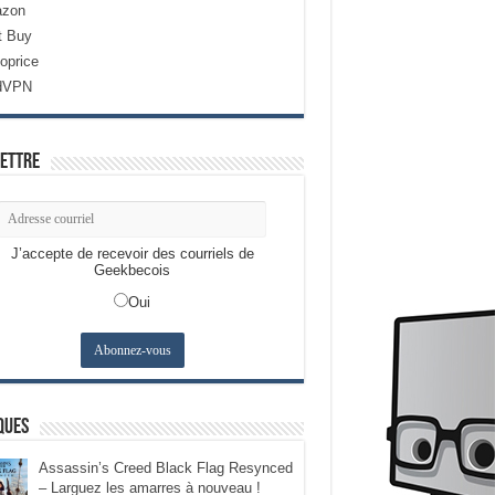
zon
t Buy
oprice
dVPN
ettre
J’accepte de recevoir des courriels de
Geekbecois
Oui
ques
Assassin’s Creed Black Flag Resynced
– Larguez les amarres à nouveau !