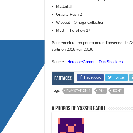
Matterfall
Gravity Rush 2
Wipeout : Omega Collection
MLB : The Show 17
Pour conclure, on pourra noter l’absence de
Go
sortir en 2018 voir 2019.
Source :
HardcoreGamer
–
DualShockers
Facebook
Twitter
Partagez
Tags
PLAYSTATION 4
PS4
SONY
À propos de Yasser Fadili