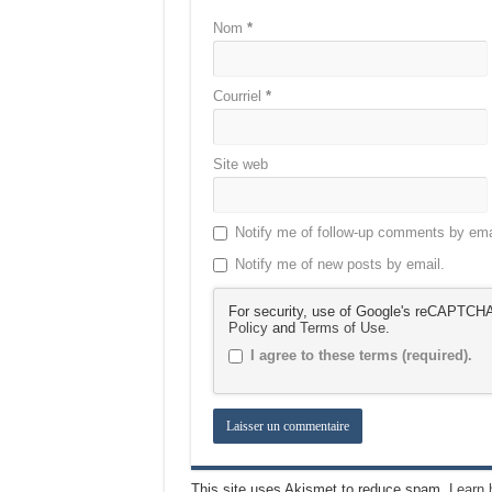
Nom
*
Courriel
*
Site web
Notify me of follow-up comments by ema
Notify me of new posts by email.
For security, use of Google's reCAPTCHA 
Policy
and
Terms of Use
.
I agree to these terms (required).
This site uses Akismet to reduce spam.
Learn 