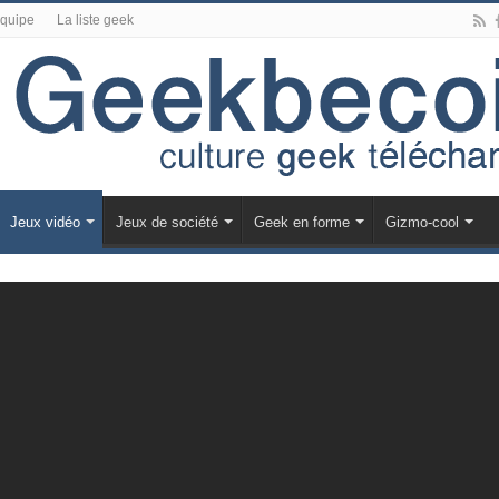
équipe
La liste geek
Jeux vidéo
Jeux de société
Geek en forme
Gizmo-cool