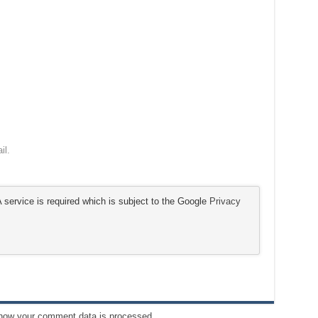
il.
service is required which is subject to the Google
Privacy
how your comment data is processed.