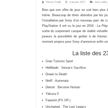
Yasser Fadili
2 janvier 2017
Jeux vidéo
Bien que son offre de jeux se soit bien plus é
traîne. Beaucoup de titres attendus par les jou
l’installation par Sony d’un nouveau parc de c
PlayStation 4 ont vu le jour en 2016 : La
Play
sortie du surprenant casque de réalité virtuell
joueurs la possibilité de goûter à de futures
moment propice pour Sony d’annoncer enfin une 
La liste des 2
Gran Turismo Sport
Hellblade : Senua’s Sacrifice
Drawn to Death
NieR : Automata
Detroit : Become Human
Yakuza 0
Farpoint (PS VR )
Uncharted : The Lost Legacy