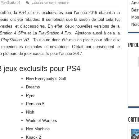
,
PlayStation 4
Laissez un commentaire
Ama
Bes
toffée, la PS4 et ses exclusivités pour l’année 2016 étaient à la
Mon
eurs ont été retardés. Il semblerait que la raison de tout cela fut
Nor
onsoles et d’accessoires. En effet, deux nouvelles versions de la
Station 4 Slim
et La
PlayStation 4 Pro
. Ajoutons aussi à cela la
e
PlayStation VR
. Tout aura donc été mis en place pour offrir aux
Infol
 expériences originales et novatrices. C’était par conséquent le
pléthore de jeux exclusifs pour l’année 2017.
3 jeux exclusifs pour PS4
New Everybody’s Golf
Dreams
Pyre
Persona 5
Nioh
Criti
World of Warriors
Nex Machina
Knack 2