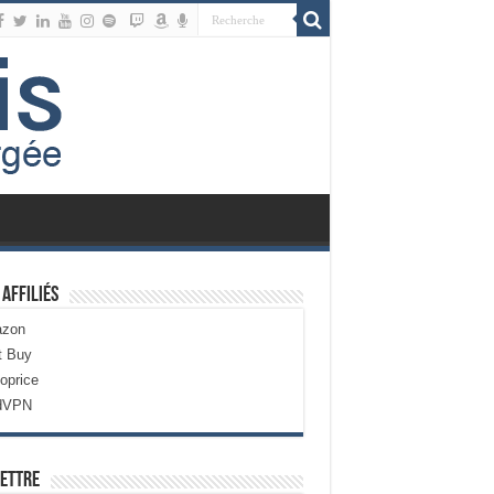
 Affiliés
zon
t Buy
oprice
dVPN
ettre