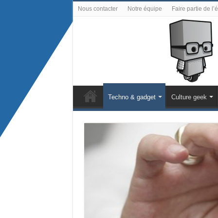
Nous contacter
Notre équipe
Faire partie de l’
Techno & gadget
Culture geek