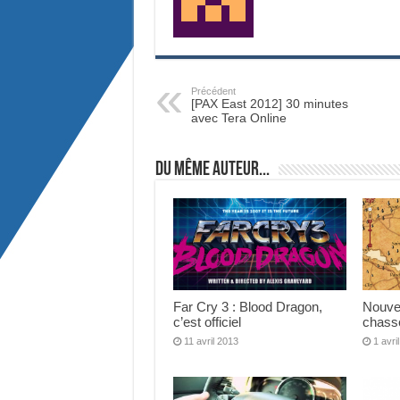
Précédent
[PAX East 2012] 30 minutes
avec Tera Online
Du même auteur...
Far Cry 3 : Blood Dragon,
Nouvea
c’est officiel
chasse
11 avril 2013
1 avri