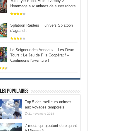
70s-style Robot Anime Geppy-X :
Hommage aux animes de super robots
Splatoon Raiders : l’univers Splatoon
s’agrandit
Le Seigneur des Anneaux – Les Deux
Tours : Le Jeu de Plis Coopératif –
Continuons l’aventure !
les populaires
Top 5 des meilleurs animes
aux voyages temporels
21 novembre 2018
7 mods qui ajoutent du piquant
à Minecraft