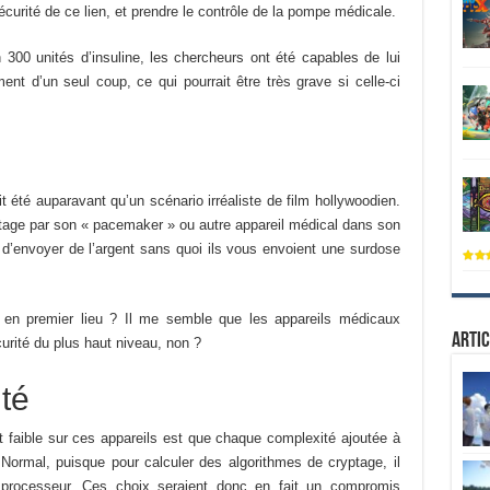
curité de ce lien, et prendre le contrôle de la pompe médicale.
300 unités d’insuline, les chercheurs ont été capables de lui
t d’un seul coup, ce qui pourrait être très grave si celle-ci
it été auparavant qu’un scénario irréaliste de film hollywoodien.
otage par son « pacemaker » ou autre appareil médical dans son
d’envoyer de l’argent sans quoi ils vous envoient une surdose
e en premier lieu ? Il me semble que les appareils médicaux
Artic
rité du plus haut niveau, non ?
ité
st faible sur ces appareils est que chaque complexité ajoutée à
e. Normal, puisque pour calculer des algorithmes de cryptage, il
 processeur. Ces choix seraient donc en fait un compromis