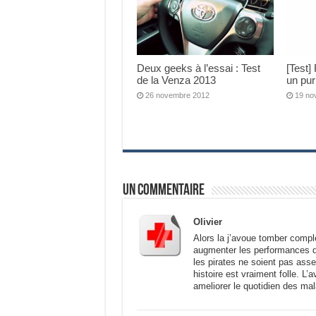
Deux geeks à l’essai : Test
[Test]
de la Venza 2013
un pur
26 novembre 2012
19 no
Un commentaire
Olivier
Alors la j’avoue tomber comp
augmenter les performances de
les pirates ne soient pas asse
histoire est vraiment folle. L
ameliorer le quotidien des mal