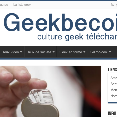
équipe
La liste geek
Jeux vidéo
Jeux de société
Geek en forme
Gizmo-cool
Liens
Ama
Bes
Mon
Nor
Infol