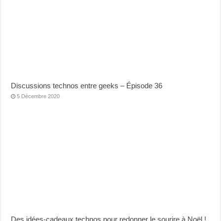
Discussions technos entre geeks – Épisode 36
5 Décembre 2020
Des idées-cadeaux technos pour redonner le sourire à Noël !