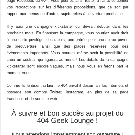
page Facebook du
404
. Vous pourrez ainsi rester à l’affût et donner
vos rétroactions sur les différentes propositions, que ce soit par
rapport aux menus ou d’autres sujets reliés à l’ouverture prochaine.
Il y aura une campagne kickstarter qui devrait débuter dans les
prochains mois. En finançant la campagne, vous pourriez avoir droit
à une carte privilège, des rabais, une entrée pour une soirée privée
de préouverture, ainsi que des places réservées pour des
évènements importants. Vous pourriez même avoir la possibilité de
créer un cocktail qui figurera au menu ! Les détails de la campagne
kickstarter sont encore vagues, mais nous vous en ferons part le
moment venu.
Comme ils le disent si bien, le
404
envahit désormais les Internets et
possède son compte Twitter, Instagram, en plus de sa page
Facebook et de son
site web
.
À suivre et bon succès au projet du
404 Geek Lounge !
Nous attendons impatiemment son ouverture !