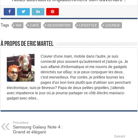
Tags
404
CAFÉ
KICKSTARTER
LIFESTYLE
LOUNGE
À propos de Eric Martel
Clavier d'une main, mobile dans l'autre, je suis
connecté plus souvent qu'autrement et j'adore ça. Je
suis affamé d'informatique et me nourris de gadgets
dénichés sur eBay; si je peux conjuguer les deux,
c'est merveilleux. Par contre, je préfère tourner les
pages d'un bon livre plutôt que d'utiliser son penchant
électronique, suis-je fiévreux? Papa de deux petites gripettes, j'attends
avec impatience le jour où je pourrai partager ce côté électro-maniaco-
gadget avec elles...
Précédent
Samsung Galaxy Note 4 :
Grand et élégant
Suivant