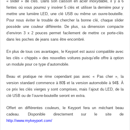
« slider » de clés. Dans son caisson en acier inoxydable, il y a 6
fentes où vous pourrez y insérer 5 clés et utiliser la dernière pour y
mettre une lumière LED, une clé USB ou même un ouvre-bouteille.
Pour nous éviter le trouble de chercher la bonne clé, chaque slider
possède une couleur différente. De plus, sa dimension compacte
d’environ 3 x 2 pouces permet facilement de mettre ce porte-clés
dans les poches de jeans sans être encombré.
En plus de tous ces avantages, le Keyport est aussi compatible avec
les clés « chippés » des nouvelles voitures puisqu’elle offre à option
un module pour ce type d’automobile.
Beau et pratique ne rime cependant pas avec « Pas cher », la
version standard commence à 80$ et la version automobile à 94$. À
ce prix les clés vierges y sont comprises, mais l’ajout du LED, de la
clé USB ou de l’ouvre-bouteille seront en extra.
Offert en différentes couleurs, le Keyport fera un méchant beau
cadeau. Disponible directement sur le site de
http://www.mykeyport.com/