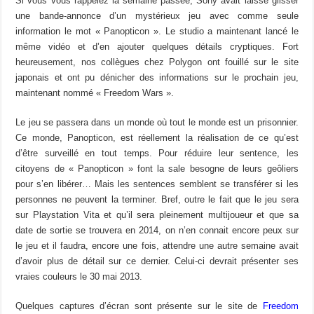
Si vous vous rappelez la semaine passée, Sony avait laissé glisser
une bande-annonce d’un mystérieux jeu avec comme seule
information le mot « Panopticon ». Le studio a maintenant lancé le
même vidéo et d’en ajouter quelques détails cryptiques. Fort
heureusement, nos collègues chez Polygon ont fouillé sur le site
japonais et ont pu dénicher des informations sur le prochain jeu,
maintenant nommé « Freedom Wars ».
Le jeu se passera dans un monde où tout le monde est un prisonnier.
Ce monde, Panopticon, est réellement la réalisation de ce qu’est
d’être surveillé en tout temps. Pour réduire leur sentence, les
citoyens de « Panopticon » font la sale besogne de leurs geôliers
pour s’en libérer… Mais les sentences semblent se transférer si les
personnes ne peuvent la terminer. Bref, outre le fait que le jeu sera
sur Playstation Vita et qu’il sera pleinement multijoueur et que sa
date de sortie se trouvera en 2014, on n’en connait encore peux sur
le jeu et il faudra, encore une fois, attendre une autre semaine avait
d’avoir plus de détail sur ce dernier. Celui-ci devrait présenter ses
vraies couleurs le 30 mai 2013.
Quelques captures d’écran sont présente sur le site de
Freedom