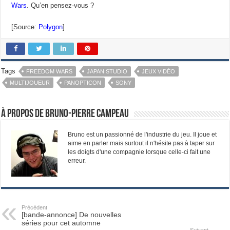
Wars
. Qu’en pensez-vous ?
[Source:
Polygon
]
Tags
FREEDOM WARS
JAPAN STUDIO
JEUX VIDÉO
MULTIJOUEUR
PANOPTICON
SONY
À propos de Bruno-Pierre Campeau
Bruno est un passionné de l'industrie du jeu. Il joue et
aime en parler mais surtout il n'hésite pas à taper sur
les doigts d'une compagnie lorsque celle-ci fait une
erreur.
Précédent
[bande-annonce] De nouvelles
séries pour cet automne
Suivant