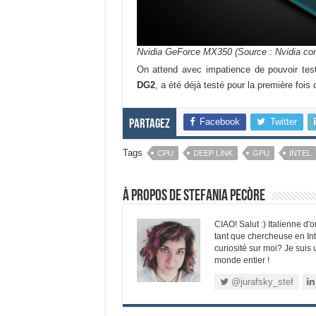
Nvidia GeForce MX350 (Source : Nvidia cor
On attend avec impatience de pouvoir test
DG2
, a été déjà testé pour la première fois
Facebook
Twitter
Partagez
Tags
CPU
DEEP LINK
GPU
INTEL
À propos de Stefania Pecòre
CIAO! Salut :) Italienne d'
tant que chercheuse en Inte
curiosité sur moi? Je suis 
monde entier !
@jurafsky_stef