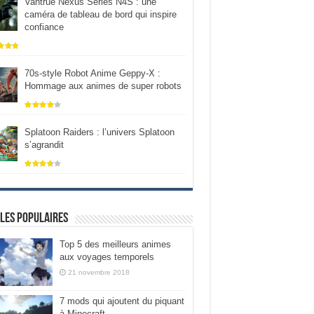
Vantrue Nexus Series N4S : une
caméra de tableau de bord qui inspire
confiance
70s-style Robot Anime Geppy-X :
Hommage aux animes de super robots
Splatoon Raiders : l’univers Splatoon
s’agrandit
les populaires
Top 5 des meilleurs animes
aux voyages temporels
21 novembre 2018
7 mods qui ajoutent du piquant
à Minecraft