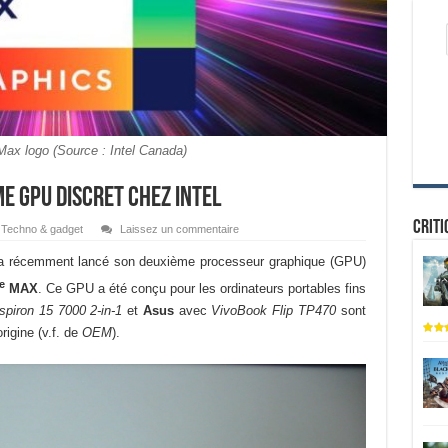
 Max logo (Source : Intel Canada)
ème GPU discret chez Intel
Criti
Techno & gadget
Laissez un commentaire
l a récemment lancé son deuxième processeur graphique (GPU)
e
MAX
. Ce GPU a été conçu pour les ordinateurs portables fins
spiron 15 7000 2-in-1
et
Asus
avec
VivoBook Flip TP470
sont
rigine (v.f. de
OEM
).