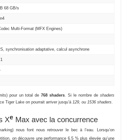
B 68 GB/s
n4
Codec Multi-Format (MFX Engines)
S, synchronisation adaptative, calcul asynchrone
.1
6
its) pour un total de
768 shaders
. Si le nombre de
shaders
e Tiger Lake on pourrait arriver jusqu’à
129, ou
1536 shaders
.
e
s X
Max avec la concurrence
arking) nous font nous retrouver le bec à l’eau. Lorsqu’on
ition, on découvre une performance 6.5 % plus élevée qu’une