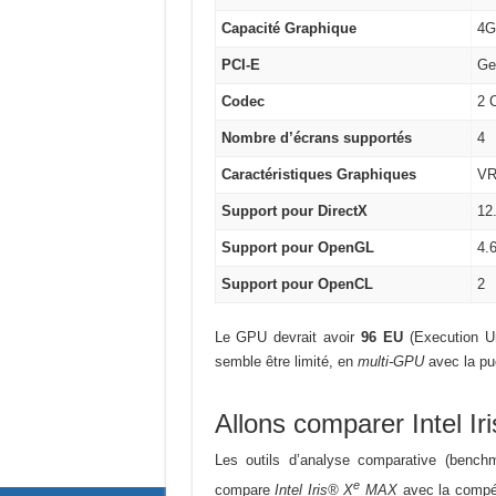
Capacité Graphique
4G
PCI-E
Ge
Codec
2 
Nombre d’écrans supportés
4
Caractéristiques Graphiques
VR
Support pour DirectX
12
Support pour OpenGL
4.
Support pour OpenCL
2
Le GPU devrait avoir
96 EU
(Execution Un
semble être limité, en
multi-GPU
avec la puc
Allons comparer Intel Iri
Les outils d’analyse comparative (benchm
e
compare
Intel Iris® X
MAX
avec la compét