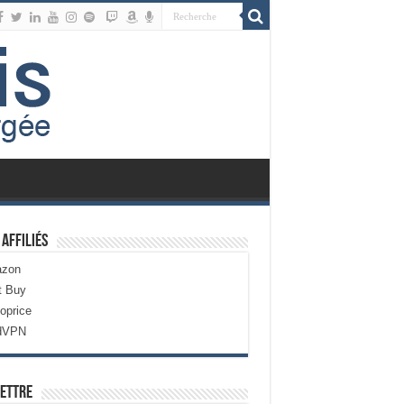
 Affiliés
zon
t Buy
oprice
dVPN
ettre