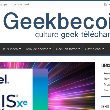
équipe
La liste geek
Jeux vidéo
Jeux de société
Geek en forme
Gizmo-cool
Liens
Ama
Bes
Mon
Nor
Infol