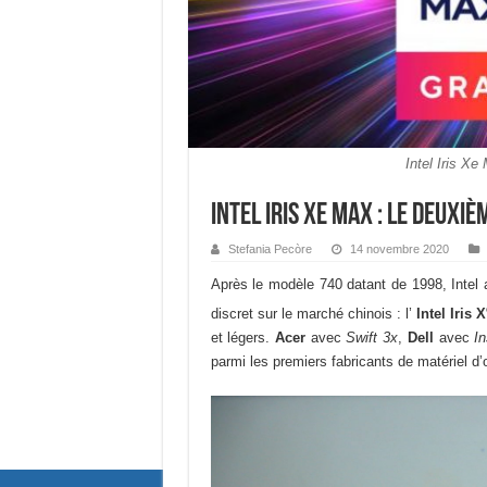
Intel Iris Xe
Intel Iris Xe MAX : le deuxi
Stefania Pecòre
14 novembre 2020
Après le modèle 740 datant de 1998, Inte
discret sur le marché chinois : l’
Intel Iris X
et légers.
Acer
avec
Swift 3x
,
Dell
avec
In
parmi les premiers fabricants de matériel d’o