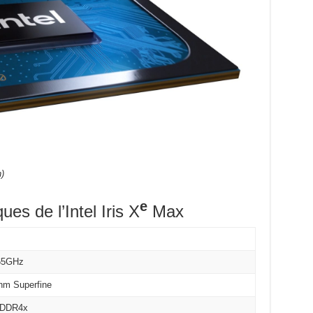
)
e
es de l’Intel Iris X
Max
65GHz
nm Superfine
DDR4x