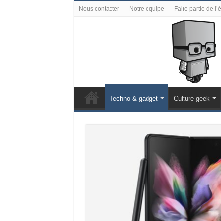
Nous contacter
Notre équipe
Faire partie de l’
Techno & gadget
Culture geek