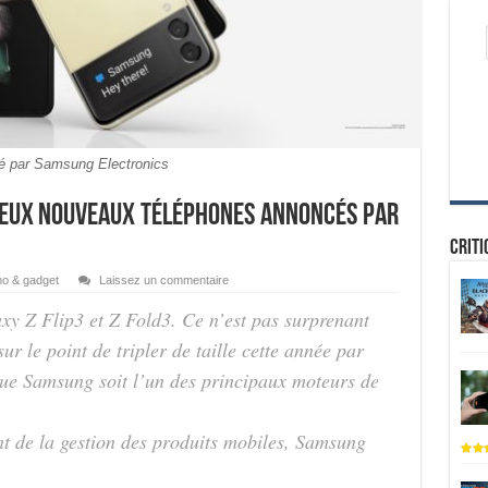
é par Samsung Electronics
: deux nouveaux téléphones annoncés par
Criti
o & gadget
Laissez un commentaire
xy Z Flip3 et Z Fold3. Ce n’est pas surprenant
sur le point de
tripler de taille cette année par
que Samsung soit l’un des principaux moteurs de
nt de la gestion des produits mobiles,
Samsung