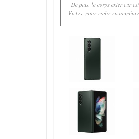
De plus, le corps extérieur e
Victus, notre cadre en aluminium