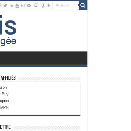
 Affiliés
zon
t Buy
oprice
dVPN
ettre