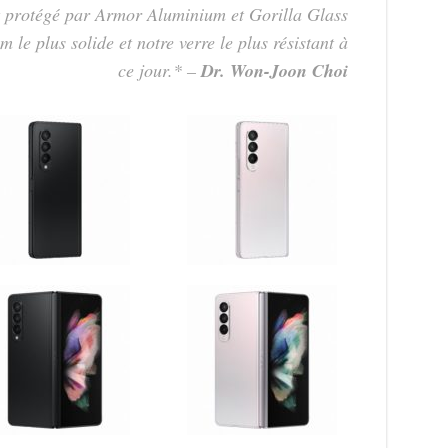
st protégé par Armor Aluminium et Gorilla Glass
 le plus solide et notre verre le plus résistant à
ce jour.*
–
Dr. Won-Joon Choi