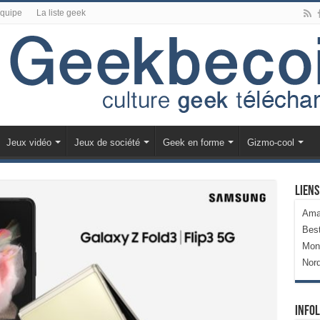
équipe
La liste geek
Jeux vidéo
Jeux de société
Geek en forme
Gizmo-cool
Liens
Ama
Bes
Mon
Nor
Infol