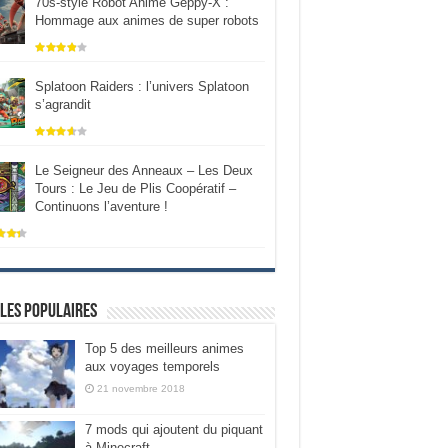
70s-style Robot Anime Geppy-X :
Hommage aux animes de super robots
Splatoon Raiders : l’univers Splatoon
s’agrandit
Le Seigneur des Anneaux – Les Deux
Tours : Le Jeu de Plis Coopératif –
Continuons l’aventure !
les populaires
Top 5 des meilleurs animes
aux voyages temporels
21 novembre 2018
7 mods qui ajoutent du piquant
à Minecraft