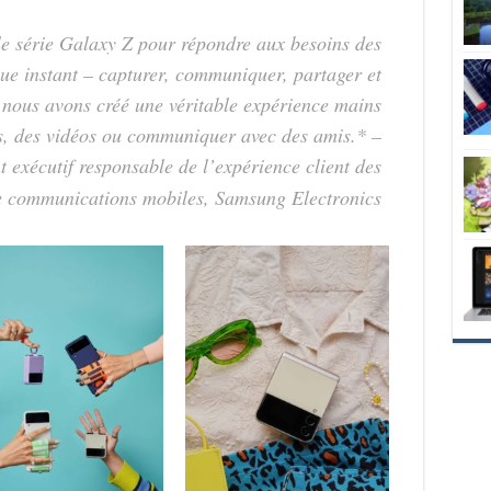
e série Galaxy Z pour répondre aux besoins des
e instant – capturer, communiquer, partager et
 nous avons créé une véritable expérience mains
os, des vidéos ou communiquer avec des amis.*
–
t exécutif responsable de l’expérience client des
de communications mobiles, Samsung Electronics