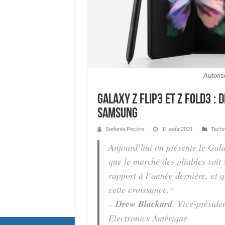
Autoris
Galaxy Z Flip3 et Z Fold3 
Samsung
Stefania Pecòre
11 août 2021
Techn
Aujourd’hui on présente le Gala
que le marché des pliables soit 
rapport à l’année dernière,
et 
cette croissance.*
–
Drew Blackard
, Vice-préside
Electronics Amérique