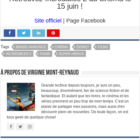
15 juin !
Site officiel
| Page Facebook
Tags
BANDE-ANNONCE
CINÉMA
DISNEY
FILMS
INCREDIBLES 2
PIXAR
SUPER-HÉROS
À propos de Virginie Mont-Reynaud
Grande lectrice depuis toujours, je suis un peu,
beaucoup, énormément, fan de science-fiction et de
fantastique. Et autant que les livres, le cinéma et les
séries prennent un peu trop de mon temps. C'est un
plaisir de partager mes passions, mais aussi d'en
découvrir plein de nouvelles. De toute façon, on est
tous geek de quelque chose!