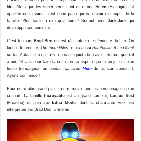
film. Alors que les super-héros sont de retour,
Helen
(Elastigirl) est
appelée en mission, c’est donc papa qui va devoir s’occuper de la
famille. Plus facile à dire qu’à faire ! Surtout avec
Jack-Jack
qui
développe ses pouvoirs…
C’est toujours
Brad Bird
qui est réalisateur et scénariste du film. On
lui doit le premier,
The Incredibles
, mais aussi
Ratatouille
et
Le Géant
de fer
. Autant dire qu’il n’y a pas d’inquiétude à avoir. Surtout que s’il
a pris 14 ans pour faire la suite, on se espère que le projet est bien
ficelé (remarquez, on pensait ça avec
Mute
de Duncan Jones…).
Ayons confiance !
Pour notre plus grand plaisir, on retrouve tous les personnages qu’on
connaît. La famille
Incroyable
est au grand complet,
Lucius Best
(Frozone) et bien sûr
Edna Mode
, dont la charmante voix est
interprétée par Brad Dird lui-même.