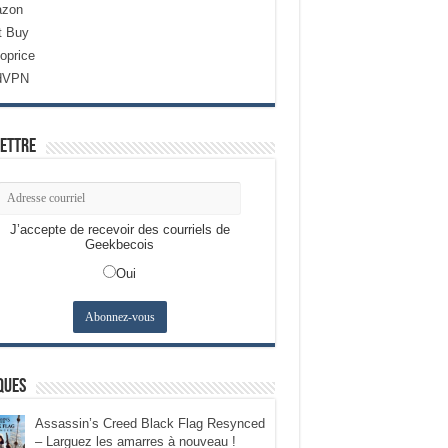
zon
t Buy
oprice
dVPN
ettre
J’accepte de recevoir des courriels de
Geekbecois
Oui
ques
Assassin’s Creed Black Flag Resynced
– Larguez les amarres à nouveau !