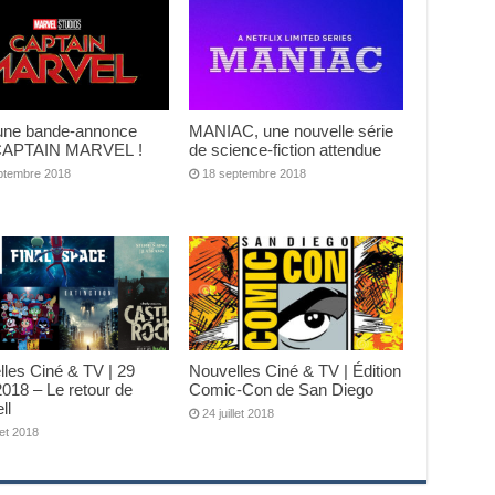
 une bande-annonce
MANIAC, une nouvelle série
CAPTAIN MARVEL !
de science-fiction attendue
ptembre 2018
18 septembre 2018
les Ciné & TV | 29
Nouvelles Ciné & TV | Édition
t 2018 – Le retour de
Comic-Con de San Diego
ll
24 juillet 2018
llet 2018