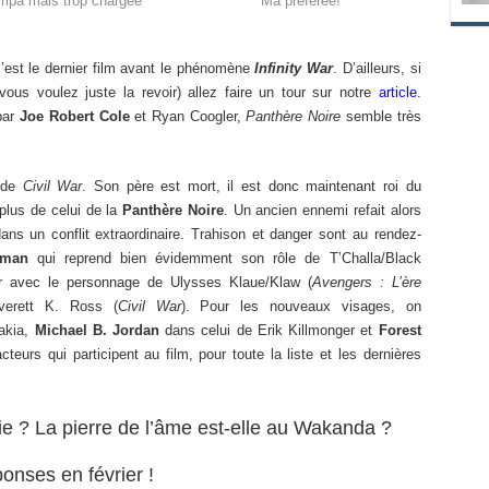
mpa mais trop chargée
Ma préférée!
’est le dernier film avant le phénomène
Infinity War
. D’ailleurs, si
us voulez juste la revoir) allez faire un tour sur notre
article
.
 par
Joe Robert Cole
et Ryan Coogler,
Panthère Noire
semble très
 de
Civil War
. Son père est mort, il est donc maintenant roi du
plus de celui de la
Panthère Noire
. Un ancien ennemi refait alors
dans un conflit extraordinaire. Trahison et danger sont au rendez-
eman
qui reprend bien évidemment son rôle de T’Challa/Black
ur avec le personnage de Ulysses Klaue/Klaw (
Avengers : L’ère
verett K. Ross (
Civil War
). Pour les nouveaux visages, on
akia,
Michael B. Jordan
dans celui de Erik Killmonger et
Forest
cteurs qui participent au film, pour toute la liste et les dernières
tie ? La pierre de l’âme est-elle au Wakanda ?
onses en février !