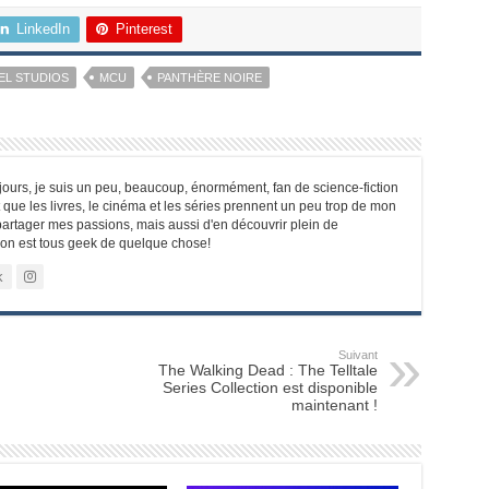
LinkedIn
Pinterest
EL STUDIOS
MCU
PANTHÈRE NOIRE
jours, je suis un peu, beaucoup, énormément, fan de science-fiction
t que les livres, le cinéma et les séries prennent un peu trop de mon
 partager mes passions, mais aussi d'en découvrir plein de
 on est tous geek de quelque chose!
k
Suivant
The Walking Dead : The Telltale
Series Collection est disponible
maintenant !