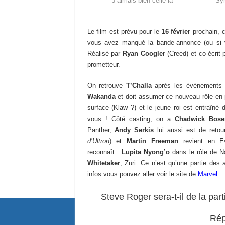
J’aimais bien celle-là
Sy
Le film est prévu pour le
16 février
prochain, c
vous avez manqué la bande-annonce (ou si vo
Réalisé par
Ryan Coogler
(Creed) et co-écrit
prometteur.
On retrouve
T’Challa
après les événements
Wakanda
et doit assumer ce nouveau rôle en 
surface (Klaw ?) et le jeune roi est entraîné 
vous ! Côté casting, on a
Chadwick Bos
Panther,
Andy Serkis
lui aussi est de reto
d’Ultron
) et
Martin Freeman
revient en E
reconnaît :
Lupita Nyong’o
dans le rôle de N
Whitetaker
, Zuri. Ce n’est qu’une partie des a
infos vous pouvez aller voir le site de
Marvel
.
Steve Roger sera-t-il de la par
Rép