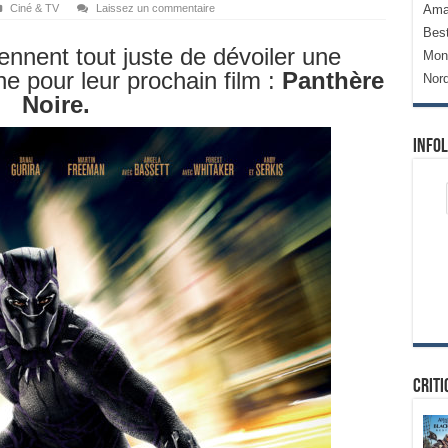
Ciné & TV
Laissez un commentaire
Ama
Bes
ennent tout juste de dévoiler une
Mon
e pour leur prochain film :
Panthère
Nor
Noire.
Infol
Criti