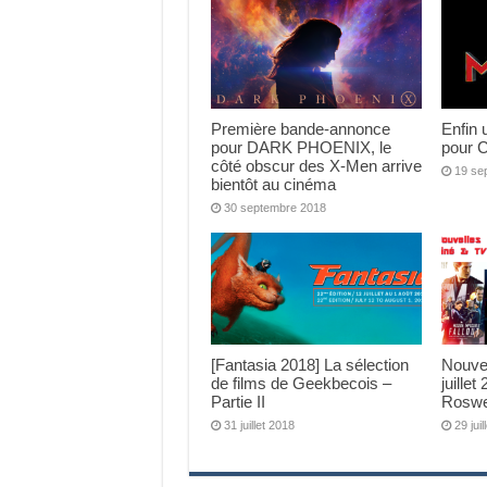
Première bande-annonce
Enfin
pour DARK PHOENIX, le
pour 
côté obscur des X-Men arrive
19 se
bientôt au cinéma
30 septembre 2018
[Fantasia 2018] La sélection
Nouvel
de films de Geekbecois –
juille
Partie II
Roswe
31 juillet 2018
29 jui