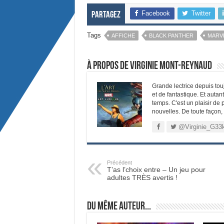
Facebook
Twitter
Partagez
Tags
AFFICHE
BLACK PANTHER
MARV
À propos de Virginie Mont-Reynaud
Grande lectrice depuis tou
et de fantastique. Et autan
temps. C'est un plaisir de
nouvelles. De toute façon,
@Virginie_G33
Précédent
T’as l’choix entre – Un jeu pour
adultes TRÈS avertis !
Du même auteur...