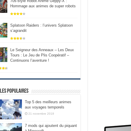
70s-style Robot Anime Geppy-X :
Hommage aux animes de super robots
Splatoon Raiders : l’univers Splatoon
s’agrandit
Le Seigneur des Anneaux – Les Deux
Tours : Le Jeu de Plis Coopératif –
Continuons l’aventure !
les populaires
Top 5 des meilleurs animes
aux voyages temporels
21 novembre 2018
7 mods qui ajoutent du piquant
à Minecraft