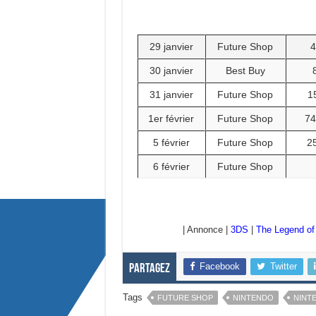
29 janvier
Future Shop
4
30 janvier
Best Buy
31 janvier
Future Shop
1
1er février
Future Shop
74
5 février
Future Shop
2
6 février
Future Shop
| Annonce |
3DS
|
The Legend of
Facebook
Twitter
Partagez
Tags
FUTURE SHOP
NINTENDO
NINT