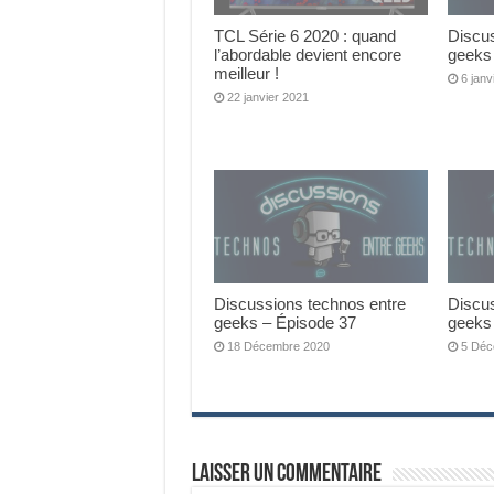
TCL Série 6 2020 : quand
Discu
l’abordable devient encore
geeks
meilleur !
6 janv
22 janvier 2021
Discussions technos entre
Discu
geeks – Épisode 37
geeks
18 Décembre 2020
5 Déc
Laisser un commentaire