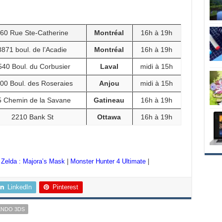
60 Rue Ste-Catherine
Montréal
16h à 19h
8871 boul. de l’Acadie
Montréal
16h à 19h
540 Boul. du Corbusier
Laval
midi à 15h
00 Boul. des Roseraies
Anjou
midi à 15h
5 Chemin de la Savane
Gatineau
16h à 19h
2210 Bank St
Ottawa
16h à 19h
 Zelda : Majora’s Mask
|
Monster Hunter 4 Ultimate
|
LinkedIn
Pinterest
ENDO 3DS