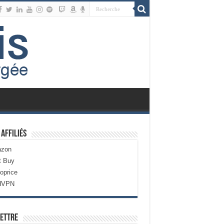
 Affiliés
zon
t Buy
oprice
dVPN
ettre