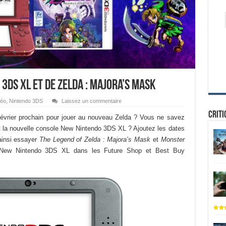
e 3DS XL et de Zelda : Majora’s Mask
déo
,
Nintendo 3DS
Laissez un commentaire
Criti
évrier prochain pour jouer au nouveau Zelda ? Vous ne savez
nt la nouvelle console New Nintendo 3DS XL ? Ajoutez les dates
 ainsi essayer
The Legend of Zelda : Majora’s Mask
et
Monster
 New Nintendo 3DS XL dans les Future Shop et Best Buy