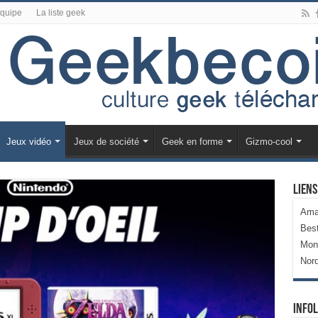
équipe
La liste geek
Jeux vidéo
Jeux de société
Geek en forme
Gizmo-cool
Liens
Ama
Bes
Mon
Nor
Infol