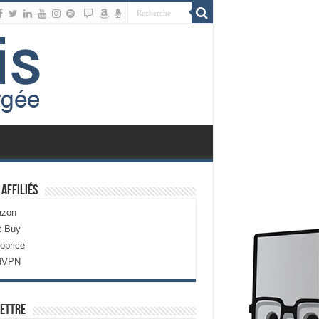
 Affiliés
zon
t Buy
oprice
dVPN
ettre