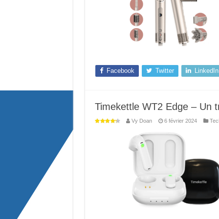
Facebook
Twitter
LinkedIn
Timekettle WT2 Edge – Un tr
Vy Doan
6 février 2024
Tec