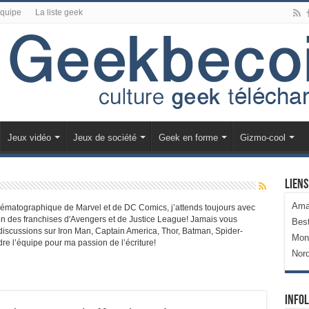
équipe
La liste geek
Jeux vidéo
Jeux de société
Geek en forme
Gizmo-cool
Liens
Ama
nématographique de Marvel et de DC Comics, j’attends toujours avec
n des franchises d'Avengers et de Justice League! Jamais vous
Bes
discussions sur Iron Man, Captain America, Thor, Batman, Spider-
Mon
dre l’équipe pour ma passion de l’écriture!
Nor
Infol