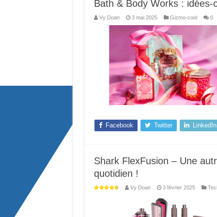
Bath & Body Works : idées-
Vy Doan
3 mai 2025
Gizmo-cool
0
Facebook
Twitter
LinkedIn
Shark FlexFusion – Une autr
quotidien !
Vy Doan
3 février 2025
Tec