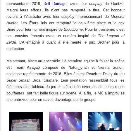
représentants 2019,
Doll Damage
, avec leur
cosplay
de Gantz0.
Malgré leurs efforts, ils n’ont pas remporté le titre. Cet honneur
revient à l’Australie avec leur
cosplay
impressionnant de
Monster
Hunter
. Les États-Unis ont remporté la deuxième place et le prix
Bioré pour leur numéro inspiré de
Bloodborne
. Pour la troisième, c’est
nos cousins français avec un numéro inspiré de
The Legend of
Zelda
. L’Allemagne a quant à elle mérité le prix Brother pour la
confection.
Maintenant, place au spectacle. La première équipe à fouler la scène
est Team Asagao composé de Nafuri_chan et Nienna Surion,
ancienne représentante de 2016. Elles étaient Peach et Daisy du jeu
Super Smash Bros. Ultimate
. Leur prestation rassemblait tous les
éléments d’un tableau du jeu et c’était très divertissant. Leurs robes
bouffantes ont fait belle figure sur scène. À la fin, le MC a improvisé
une entrevue pour en savoir davantage sur le groupe.