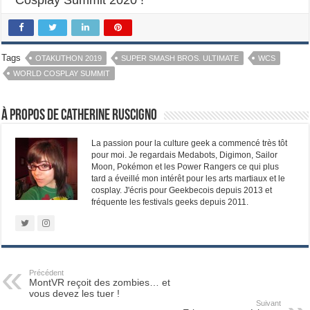
Tags
OTAKUTHON 2019
SUPER SMASH BROS. ULTIMATE
WCS
WORLD COSPLAY SUMMIT
À propos de Catherine Ruscigno
La passion pour la culture geek a commencé très tôt
pour moi. Je regardais Medabots, Digimon, Sailor
Moon, Pokémon et les Power Rangers ce qui plus
tard a éveillé mon intérêt pour les arts martiaux et le
cosplay. J'écris pour Geekbecois depuis 2013 et
fréquente les festivals geeks depuis 2011.
Précédent
MontVR reçoit des zombies… et
vous devez les tuer !
Suivant