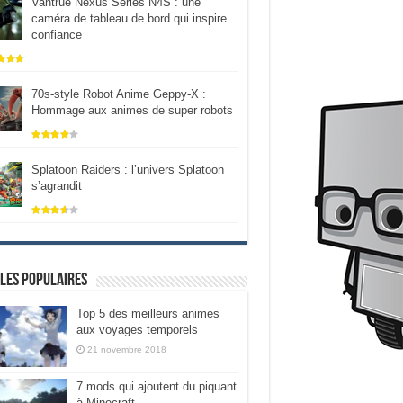
Vantrue Nexus Series N4S : une
caméra de tableau de bord qui inspire
confiance
70s-style Robot Anime Geppy-X :
Hommage aux animes de super robots
Splatoon Raiders : l’univers Splatoon
s’agrandit
les populaires
Top 5 des meilleurs animes
aux voyages temporels
21 novembre 2018
7 mods qui ajoutent du piquant
à Minecraft