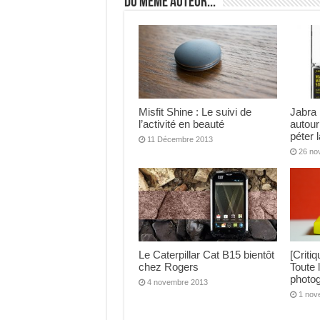
Du même auteur...
Misfit Shine : Le suivi de
Jabra
l’activité en beauté
autour
péter l
11 Décembre 2013
26 no
Le Caterpillar Cat B15 bientôt
[Criti
chez Rogers
Toute 
photo
4 novembre 2013
1 nov