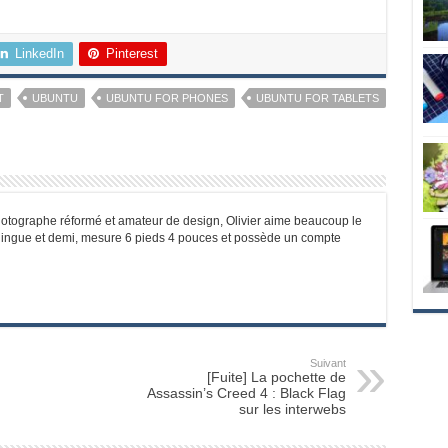
LinkedIn
Pinterest
T
UBUNTU
UBUNTU FOR PHONES
UBUNTU FOR TABLETS
photographe réformé et amateur de design, Olivier aime beaucoup le
 bilingue et demi, mesure 6 pieds 4 pouces et possède un compte
Suivant
[Fuite] La pochette de
Assassin’s Creed 4 : Black Flag
sur les interwebs