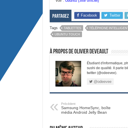
Voir :
Ubuntu (Site officiel)
Facebook
Twitter
Partagez
Tags
TABLETTES
TÉLÉPHONE INTELLIGEN
UBUNTU TOUCH
À propos de Olivier Deveault
Étudiant d'informatique, 
sushi de qualité. Il parle
twitter (@odeevee).
@odeevee
Précédent
Samsung HomeSync, boîte
média Android Jelly Bean