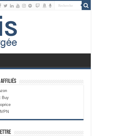
 Affiliés
zon
t Buy
oprice
dVPN
ettre