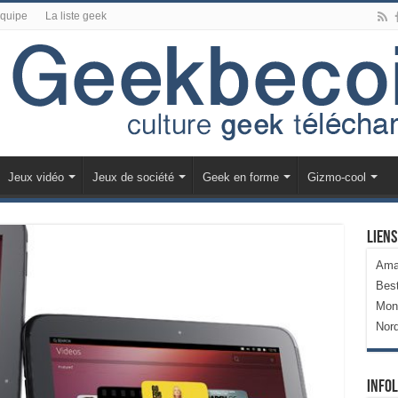
équipe
La liste geek
Jeux vidéo
Jeux de société
Geek en forme
Gizmo-cool
Liens
Ama
Bes
Mon
Nor
Infol