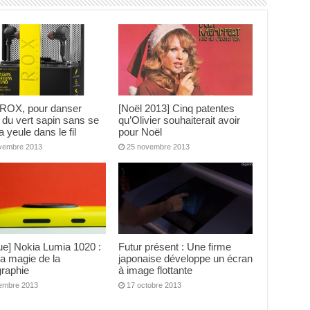
 ROX, pour danser
[Noël 2013] Cinq patentes
 du vert sapin sans se
qu’Olivier souhaiterait avoir
a yeule dans le fil
pour Noël
vembre 2013
25 novembre 2013
que] Nokia Lumia 1020 :
Futur présent : Une firme
la magie de la
japonaise développe un écran
graphie
à image flottante
embre 2013
17 octobre 2013