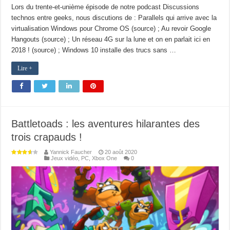
Lors du trente-et-unième épisode de notre podcast Discussions
technos entre geeks, nous discutions de : Parallels qui arrive avec la
virtualisation Windows pour Chrome OS (source) ; Au revoir Google
Hangouts (source) ; Un réseau 4G sur la lune et on en parlait ici en
2018 ! (source) ; Windows 10 installe des trucs sans …
Lire +
Battletoads : les aventures hilarantes des
trois crapauds !
Yannick Faucher
20 août 2020
Jeux vidéo
,
PC
,
Xbox One
0