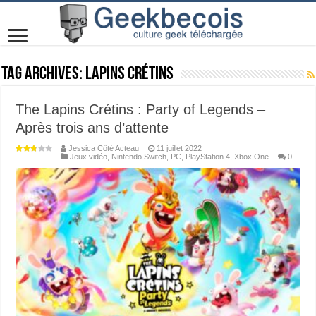
Tag Archives:
Lapins Crétins
The Lapins Crétins : Party of Legends –
Après trois ans d’attente
Jessica Côté Acteau
11 juillet 2022
Jeux vidéo
,
Nintendo Switch
,
PC
,
PlayStation 4
,
Xbox One
0