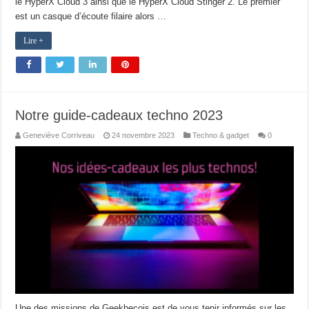
le HyperX Cloud 3 ainsi que le HyperX Cloud Stinger 2. Le premier
est un casque d’écoute filaire alors …
Lire +
Notre guide-cadeaux techno 2023
Geneviève Corriveau
24 novembre 2023
Techno & gadget
0
Une des missions de Geekbecois est de vous tenir informés sur les