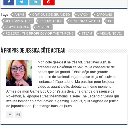
Tags
ANIME
CRITIQUE DE JEU VIDÉO
JAPON
JAPONAIS
JEU D'AVENTURE
JEU TACTIQUE
NINTENDO SWITCH
PC
PLAYSTATION 4
RE:ZERO
RE:ZERO : THE PROPHECY OF THE THRONE
STEAM
VISUAL NOVEL
À propos de Jessica Côté Acteau
Mon côté geek est né très tôt. C'est avec Ash, le
dresseur de Pokémon et Sakura, la chasseuse de
cartes que j'ai grandi. J'étais déjà une grande
amatrice de l'animation japonaise et ça m'a suivi de
l'enfance à l'âge adulte. Ma passion pour les jeux
vidéo a, quant à elle, débuté au même moment.
Armée de mon Game Boy Color, j'étais déjà une grande dresseuse de
Pokémon, à l'époque ! C'est néanmoins la série The Legend of Zelda qui
m'a fait tomber en amour avec le gaming. Depuis, qu'il s'agisse de jeux ou
de japanimation, j'en mange tous les jours.