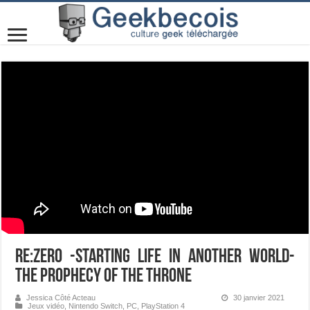
Re:ZERO -Starting Life in Another World-
The Prophecy of the Throne
Jessica Côté Acteau
30 janvier 2021
Jeux vidéo
,
Nintendo Switch
,
PC
,
PlayStation 4