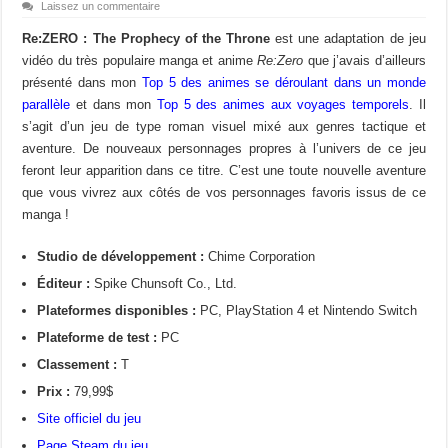
Laissez un commentaire
Re:ZERO : The Prophecy of the Throne
est une adaptation de jeu
vidéo du très populaire manga et anime
Re:Zero
que j’avais d’ailleurs
présenté dans mon
Top 5 des animes se déroulant dans un monde
parallèle
et dans mon
Top 5 des animes aux voyages temporels
. Il
s’agit d’un jeu de type roman visuel mixé aux genres tactique et
aventure. De nouveaux personnages propres à l’univers de ce jeu
feront leur apparition dans ce titre. C’est une toute nouvelle aventure
que vous vivrez aux côtés de vos personnages favoris issus de ce
manga !
Studio de développement :
Chime Corporation
Éditeur :
Spike Chunsoft Co., Ltd.
Plateformes disponibles :
PC, PlayStation 4 et Nintendo Switch
Plateforme de test :
PC
Classement :
T
Prix :
79,99$
Site officiel du jeu
Page Steam du jeu