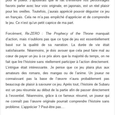
pour le joueur. J’ajouterais que le fait d’entendre nos personnages
favoris parler avec leur voix originale, en japonais, est un réel plaisir
pour les oreilles. Toutefois, j’aurais apprécié pouvoir déguster ce jeu
en français. Cela ne m’a pas empêché d’apprécier et de comprendre
le jeu. Ce n’est qu’un petit caprice de ma part.
Forcément,
Re:ZERO : The Prophecy of the Throne
manquait
d’action, mais n’oublions pas que ce type de jeu est essentiellement
basé sur la qualité de sa narration. La durée de vie était
satisfaisante. Néanmoins, je dois avouer que cela peut faire mal au
cœur de payer un jeu à ce prix alors que la majorité du temps, on ne
fait que lire l’histoire sans réellement participer à l’action directement.
L’intrigue était intéressante. Je pense que ce jeu plaira plus aux
amateurs des romans, des mangas ou de l’anime. Un joueur ne
connaissant pas la base de l’œuvre n’aura probablement pas
beaucoup de plaisir à savourer ce jeu. Après tout, l’histoire de Subaru
est un peu résumée au début de la partie afin de passer directement
à l’essentiel. Néanmoins, grâce à ce fameux résumé, un joueur qui
ne connaît pas l’œuvre originale pourrait comprendre l’histoire sans
problème. L’apprécier ? Peut-être pas…