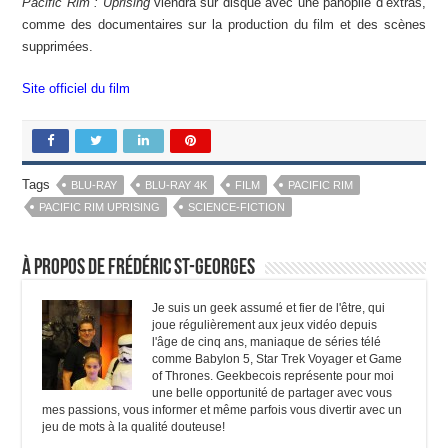
Pacific Rim : Uprising
viendra sur disque avec une panoplie d’extras,
comme des documentaires sur la production du film et des scènes
supprimées.
Site officiel du film
Tags
BLU-RAY
BLU-RAY 4K
FILM
PACIFIC RIM
PACIFIC RIM UPRISING
SCIENCE-FICTION
À propos de Frédéric St-Georges
Je suis un geek assumé et fier de l'être, qui
joue régulièrement aux jeux vidéo depuis
l'âge de cinq ans, maniaque de séries télé
comme Babylon 5, Star Trek Voyager et Game
of Thrones. Geekbecois représente pour moi
une belle opportunité de partager avec vous
mes passions, vous informer et même parfois vous divertir avec un
jeu de mots à la qualité douteuse!