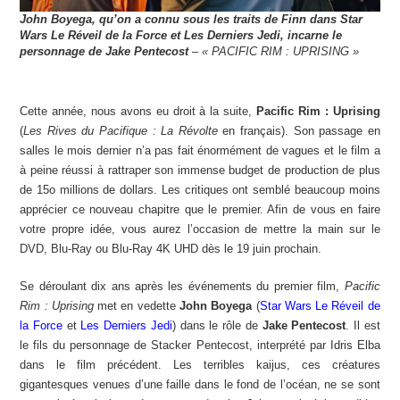
John Boyega, qu’on a connu sous les traits de Finn dans Star
Wars Le Réveil de la Force et Les Derniers Jedi, incarne le
personnage de Jake Pentecost
– « PACIFIC RIM : UPRISING »
Cette année, nous avons eu droit à la suite,
Pacific Rim : Uprising
(
Les Rives du Pacifique : La Révolte
en français). Son passage en
salles le mois dernier n’a pas fait énormément de vagues et le film a
à peine réussi à rattraper son immense budget de production de plus
de 15o millions de dollars. Les critiques ont semblé beaucoup moins
apprécier ce nouveau chapitre que le premier. Afin de vous en faire
votre propre idée, vous aurez l’occasion de mettre la main sur le
DVD, Blu-Ray ou Blu-Ray 4K UHD dès le 19 juin prochain.
Se déroulant dix ans après les événements du premier film,
Pacific
Rim : Uprising
met en vedette
John Boyega
(
Star Wars Le Réveil de
la Force
et
Les Derniers Jedi
) dans le rôle de
Jake Pentecost
. Il est
le fils du personnage de Stacker Pentecost, interprété par Idris Elba
dans le film précédent. Les terribles kaijus, ces créatures
gigantesques venues d’une faille dans le fond de l’océan, ne se sont