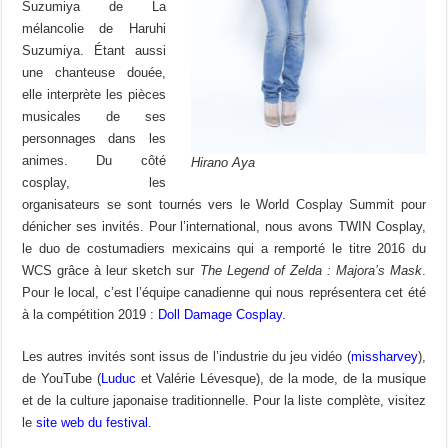
Suzumiya de La
mélancolie de Haruhi
Suzumiya. Étant aussi
une chanteuse douée,
elle interprète les pièces
musicales de ses
personnages dans les
animes. Du côté
Hirano Aya
cosplay, les
organisateurs se sont tournés vers le World Cosplay Summit pour
dénicher ses invités. Pour l’international, nous avons TWIN Cosplay,
le duo de costumadiers mexicains qui a remporté le titre 2016 du
WCS grâce à leur sketch sur
The Legend of Zelda : Majora’s Mask
.
Pour le local, c’est l’équipe canadienne qui nous représentera cet été
à la compétition 2019 :
Doll Damage Cosplay.
Les autres invités sont issus de l’industrie du jeu vidéo (
missharvey
),
de YouTube (
Luduc
et Valérie Lévesque), de la mode, de la musique
et de la culture japonaise traditionnelle. Pour la liste complète, visitez
le
site web du festival
.