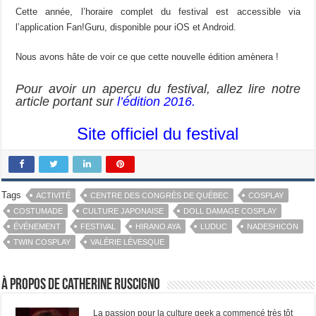
Cette année, l’horaire complet du festival est accessible via
l’application Fan!Guru, disponible pour iOS et Android.
Nous avons hâte de voir ce que cette nouvelle édition amènera !
Pour avoir un aperçu du festival, allez lire notre
article portant sur
l’édition 2016.
Site officiel du festival
Tags
ACTIVITÉ
CENTRE DES CONGRÈS DE QUÉBEC
COSPLAY
COSTUMADE
CULTURE JAPONAISE
DOLL DAMAGE COSPLAY
ÉVÉNEMENT
FESTIVAL
HIRANO AYA
LUDUC
NADESHICON
TWIN COSPLAY
VALÉRIE LÉVESQUE
À propos de Catherine Ruscigno
La passion pour la culture geek a commencé très tôt