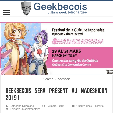
Source: Facebook
Geekbecois sera présent au Nadeshicon
2019 !
Catherine Ruscigno
23 mars 2019
Culture geek
,
Lifestyle
Laissez un commentaire