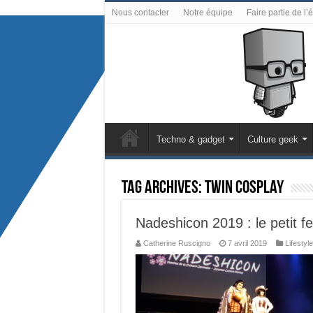
Nous contacter
Notre équipe
Faire partie de l’
Techno & gadget
Culture geek
Tag Archives:
TWIN Cosplay
Nadeshicon 2019 : le petit fe
Catherine Ruscigno
7 avril 2019
Lifestyle