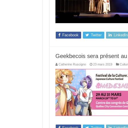
Facebook
Twitter
LinkedIn
Geekbecois sera présent au
Catherine Ruscigno
23 mars 2019
Cultu
Facebook
Twitter
LinkedIn