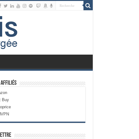
 Affiliés
zon
t Buy
oprice
dVPN
ettre