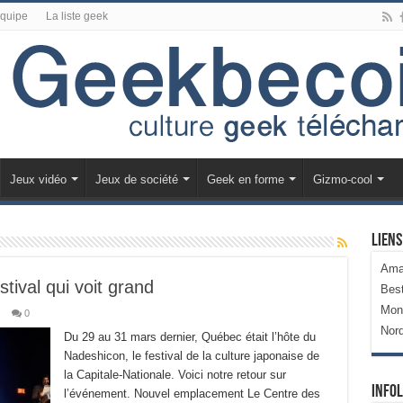
équipe
La liste geek
Jeux vidéo
Jeux de société
Geek en forme
Gizmo-cool
Liens
Ama
stival qui voit grand
Bes
Mon
0
Nor
Du 29 au 31 mars dernier, Québec était l’hôte du
Nadeshicon, le festival de la culture japonaise de
la Capitale-Nationale. Voici notre retour sur
Infol
l’événement. Nouvel emplacement Le Centre des