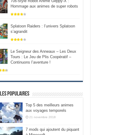
70s-style Robot Anime Geppy-X :
Hommage aux animes de super robots
Splatoon Raiders : l’univers Splatoon
s’agrandit
Le Seigneur des Anneaux – Les Deux
Tours : Le Jeu de Plis Coopératif –
Continuons l’aventure !
les populaires
Top 5 des meilleurs animes
aux voyages temporels
21 novembre 2018
7 mods qui ajoutent du piquant
à Minecraft