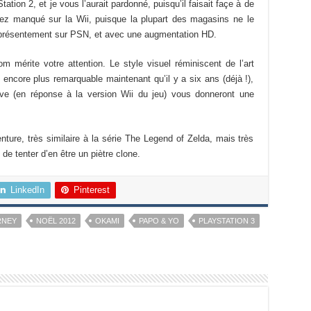
tion 2, et je vous l’aurait pardonné, puisqu’il faisait façe à de
vez manqué sur la Wii, puisque la plupart des magasins ne le
t présentement sur PSN, et avec une augmentation HD.
 mérite votre attention. Le style visuel réminiscent de l’art
ncore plus remarquable maintenant qu’il y a six ans (déjà !),
ove (en réponse à la version Wii du jeu) vous donneront une
ture, très similaire à la série The Legend of Zelda, mais très
de tenter d’en être un piètre clone.
LinkedIn
Pinterest
RNEY
NOËL 2012
OKAMI
PAPO & YO
PLAYSTATION 3