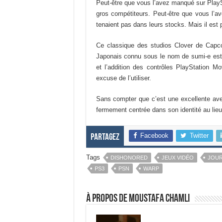
Peut-être que vous l’avez manqué sur PlaySta
gros compétiteurs. Peut-être que vous l’a
tenaient pas dans leurs stocks. Mais il es
Ce classique des studios Clover de Capcom
Japonais connu sous le nom de sumi-e est e
et l’addition des contrôles PlayStation M
excuse de l’utiliser.
Sans compter que c’est une excellente aven
fermement centrée dans son identité au lieu 
Facebook
Twitter
Partagez
Tags
DISHONORED
JEUX VIDÉO
JOU
PS3
PSN
WARP
À propos de Moustafa Chamli