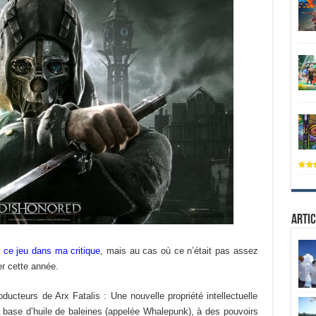
Artic
ce jeu dans ma critique
, mais au cas où ce n’était pas assez
er cette année.
oducteurs de Arx Fatalis : Une nouvelle propriété intellectuelle
 base d’huile de baleines (appelée Whalepunk), à des pouvoirs