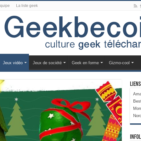
équipe
La liste geek
Jeux vidéo
Jeux de société
Geek en forme
Gizmo-cool
Liens
Ama
Bes
Mon
Nor
Infol