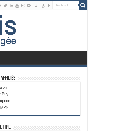
 Affiliés
zon
t Buy
oprice
dVPN
ettre