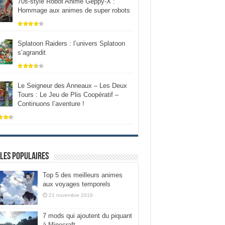
70s-style Robot Anime Geppy-X :
Hommage aux animes de super robots
Splatoon Raiders : l’univers Splatoon
s’agrandit
Le Seigneur des Anneaux – Les Deux
Tours : Le Jeu de Plis Coopératif –
Continuons l’aventure !
les populaires
Top 5 des meilleurs animes
aux voyages temporels
21 novembre 2018
7 mods qui ajoutent du piquant
à Minecraft