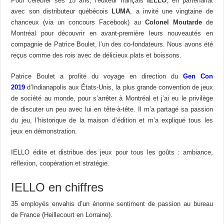
Pour célébrer ses 15 ans, l’éditeur français
IELLO
, en partenariat
avec son distributeur québécois
LUMA
, a invité une vingtaine de
chanceux (via un concours Facebook) au
Colonel Moutarde
de
Montréal pour découvrir en avant-première leurs nouveautés en
compagnie de Patrice Boulet, l’un des co-fondateurs. Nous avons été
reçus comme des rois avec de délicieux plats et boissons.
Patrice Boulet a profité du voyage en direction du
Gen Con
2019
d’Indianapolis aux États-Unis, la plus grande convention de jeux
de société au monde, pour s’arrêter à Montréal et j’ai eu le privilège
de discuter un peu avec lui en tête-à-tête. Il m’a partagé sa passion
du jeu, l’historique de la maison d’édition et m’a expliqué tous les
jeux en démonstration.
IELLO édite et distribue des jeux pour tous les goûts : ambiance,
réflexion, coopération et stratégie.
IELLO en chiffres
35 employés envahis d’un énorme sentiment de passion au bureau
de France (
Heillecourt en Lorraine).