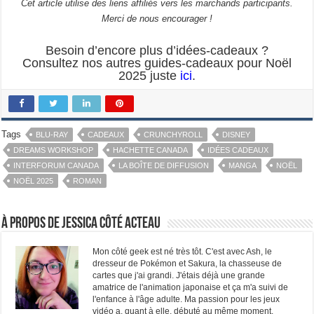
Cet article utilise des liens affiliés vers les marchands participants.
Merci de nous encourager !
Besoin d’encore plus d’idées-cadeaux ?
Consultez nos autres guides-cadeaux pour Noël
2025 juste
ici
.
Tags
BLU-RAY
CADEAUX
CRUNCHYROLL
DISNEY
DREAMS WORKSHOP
HACHETTE CANADA
IDÉES CADEAUX
INTERFORUM CANADA
LA BOÎTE DE DIFFUSION
MANGA
NOËL
NOËL 2025
ROMAN
À propos de Jessica Côté Acteau
Mon côté geek est né très tôt. C'est avec Ash, le
dresseur de Pokémon et Sakura, la chasseuse de
cartes que j'ai grandi. J'étais déjà une grande
amatrice de l'animation japonaise et ça m'a suivi de
l'enfance à l'âge adulte. Ma passion pour les jeux
vidéo a, quant à elle, débuté au même moment.