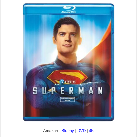
Amazon :
Blu-ray
|
DVD
|
4K