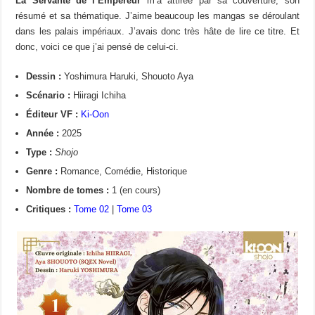
La Servante de l’Empereur
m’a attirée par sa couverture, son
résumé et sa thématique. J’aime beaucoup les mangas se déroulant
dans les palais impériaux. J’avais donc très hâte de lire ce titre. Et
donc, voici ce que j’ai pensé de celui-ci.
Dessin :
Yoshimura Haruki, Shouoto Aya
Scénario :
Hiiragi Ichiha
Éditeur VF :
Ki-Oon
Année :
2025
Type :
Shojo
Genre :
Romance, Comédie, Historique
Nombre de tomes :
1 (en cours)
Critiques :
Tome 02
|
Tome 03