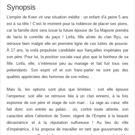
Synopsis
L’empire de Koen vit une situation inédite : un enfant d’à peine 5 ans
est à sa tête ! C’est le moment pour la noblesse de placer ses pions,
car la famille dont sera issue la future épouse de Sa Majesté prendra
de facto le contrôle du pays ! Linfa, fille aînée du clan Ryu, se
retrouve bien malgré elle en première ligne de ces luttes de pouvoir.
À 17 ans, la voilà propulsée candidate aux fiançailles impériales par
son père. Pour lui, la position sociale vaut plus que le bonheur de sa
fille. Linfa, elle, s’intéresse peu au mariage et fait fuir tous ses
prétendants. Son esprit vif et son franc-parler ne sont pas des
qualités appréciées des hommes de son milieu…
Mais là, les options sont plus que limitées : soit elle épouse
l’empereur, soit elle se retrouve liée à un clan ennemi, à la fois
espionne de son père et otage de son mari… La rage au cœur, elle
fait donc son entrée au palais… où, contre toute attente, son
caractère attire l’attention de Soren, régent de l’Empire à la beauté
dévastatrice et à la réputation sulfureuse ! Au lieu du rôle
d’impératrice, il lui propose de travailler en tant que gouvernante du